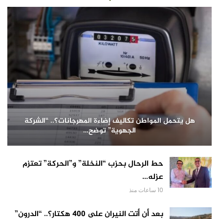
هل يتحمل المواطن تكاليف إضاءة المهرجانات؟.. “الشركة
الجهوية” توضح…
حط الرحال بحزب “النخلة” و”الحركة” تعتزم
عزله…
10 ساعات منذ
بعد أن أتت النيران على 400 هكتار؟.. “الدرون”