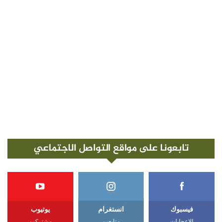
تابعونا على مواقع التواصل الاجتماعي
فيسبوك
انستغرام
يوتيوب
الإعجابات
متابعين
مشتركين