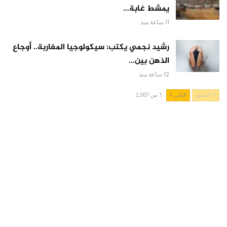
يمشط غابة…
11 ساعة منذ
رشيد نجمي يكتب: سيكولوجيا المغاربة.. أوجاع
الذهن بين…
12 ساعة منذ
السابق
التالي
1 من 2,007