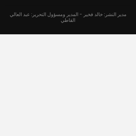
مدير النشر: خالد فخير - المدير ومسؤول التحرير: عبد العالي
القاطي