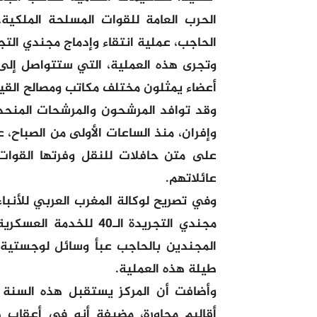
الحرب العامة للقوات المسلحة الملكية،
الحاجب، عملية انتقاء وإدماج مجندي التجريدة الـ40 للخدمة
وتجرى هذه العملية، التي ستتواصل إلى
أعضاء يمثلون مختلف مكاتب ومصالح القياد
وقد توافد المرشحون والمرشحات المنحد
وإفران، منذ الساعات الأولى من الصباح،
على متن حافلات للنقل وفرتها القوات 
عائلاتهم.
وفي تصريح لوكالة المغرب العربي للأنباء
مجندي التجريدة الـ40 
المجندين بالحاجب عبأ وسائل لوجستية 
طيلة هذه العملية.