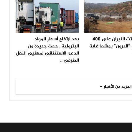
بعد أن أتت النيران على 400
بعد ارتفاع أسعار المواد
 “الدرون” يمشط غابة
البترولية.. حصة جديدة من
الدعم الاستثنائي لمهنيي النقل
الطرقي…
المزيد من الأخبار