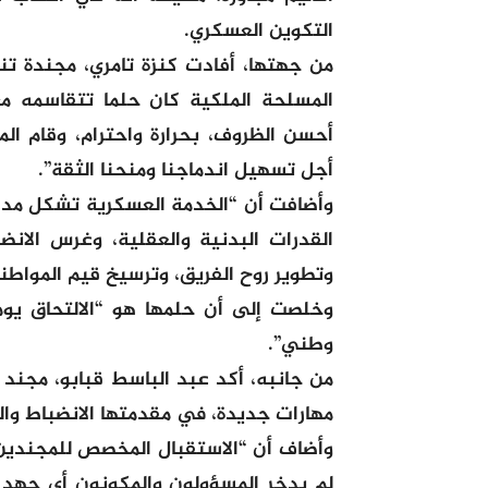
التكوين العسكري.
من جهتها، أفادت كنزة تامري، مجندة تنح
المسلحة الملكية كان حلما تتقاسمه مع
أحسن الظروف، بحرارة واحترام، وقام ال
أجل تسهيل اندماجنا ومنحنا الثقة”.
وأضافت أن “الخدمة العسكرية تشكل مد
القدرات البدنية والعقلية، وغرس الان
وتطوير روح الفريق، وترسيخ قيم المواطنة
وخلصت إلى أن حلمها هو “الالتحاق يوم
وطني”.
من جانبه، أكد عبد الباسط قبابو، مجند
مهارات جديدة، في مقدمتها الانضباط وال
وأضاف أن “الاستقبال المخصص للمجندين 
لم يدخر المسؤولون والمكونون أي جهد ل