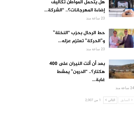
هل يتحمل المواطن تكاليف
إضاءة المهرجانات؟.. “الشركة…
23 ساعة منذ
حط الرحال بحزب “النخلة”
و”الحركة” تعتزم عزله…
23 ساعة منذ
بعد أن أتت النيران على 400
هكتار؟.. “الدرون” يمشط
غابة…
 ساعة منذ
السابق
التالي
1 من 2,007