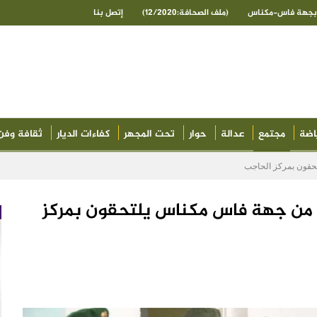
ى بجهة فاس-مكناس
(ملف الصحافة:12/2020)
إتصل بنا
اضة
مجتمع
عدالة
حوار
تحت المجهر
كفاءات الديار
ثقافة وفن
تحقون بمركز الحاجب
 من جهة فاس مكناس يلتحقون بمركز