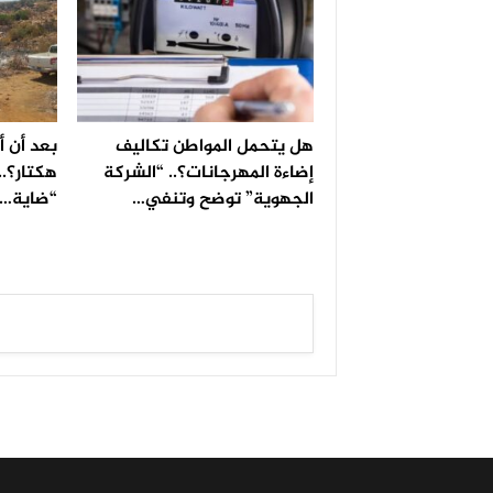
هل يتحمل المواطن تكاليف
إضاءة المهرجانات؟.. “الشركة
هكتار؟..
الجهوية” توضح وتنفي…
“ضاية…