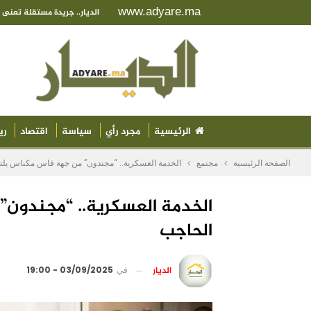
www.adyare.ma
الديار.. جريدة مستقلة تعن
الرئيسية
مجرد رأي
سياسة
اقتصاد
ري
الصفحة الرئيسية
مجتمع
الخدمة العسكرية.. “مجندون” من جهة فاس مكناس يل
الخدمة العسكرية.. “مجندون”
الحاجب
الديار
في
03/09/2025 - 19:00