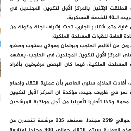
 انطلقت الإثنين بالمركز الأول لتكوين المجندين في
 العسكرية.
 غاية متم شتنبر الجاري، تحت إشراف لجنة مكونة من
ة العامة للقوات المسلحة الملكية.
رون من أقاليم الحاجب وبولمان ومولاي يعقوب وصفرو
 على المركز الأول لتكوين المجندين في الحاجب، بعضهم
المسلحة الملكية، فيما كان البعض مرفوقين بأفراد
، أفادت الملازم سلوى العاصم بأن عملية انتقاء وإدماج
24
للخدمة العسكرية تمر في ظروف جيدة، مؤكدة ان المركز الأول لتكوين
مهمة وكذا تأطيرا تأهيليا من أجل مواكبة المرشحين
وأضافت أن المركز يستقبل هذه السنة حوالي 2519 مجندا، ضمنهم 235 مرشحة تنحدرن من
أقاليم مجاورة، مضيفة أنه في أعقاب هذه العملية سيتم انتقاء حوالي 900 مجندا لمتابعة