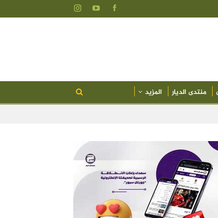
منتدى الديار
المزيد