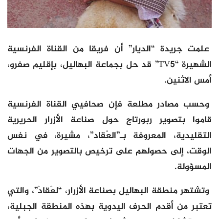
علمت جريدة “الديار” أن فريقا من القناة الفرنسية
الشهيرة “TV5” قد حل بجماعة البهاليل، بإقليم صفرو،
أمس الاثنين.
وحسب مصادر مطلعة فإن صحافيي القناة الفرنسية
قاموا بتصوير ربورتاج حول صناعة الأزرار الحريرية
التقليدية، المعروفة بـ”العْقاد”، مشيرة، في نفس
الوقت، إلى حصولهم على ترخيص بالتصوير من الجهات
المسؤولة.
وتشتهر منطقة البهاليل بصناعة الأزرار، “لعْقادْ”، والتي
تعتبر من أقدم الحرف اليدوية بهذه المنطقة الجبلية،