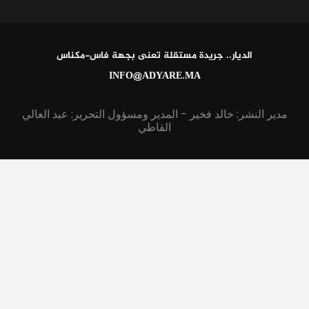
الديار.. جريدة مستقلة تعنى بجهة فاس-مكناس
INFO@ADYARE.MA
مدير النشر: خالد فخير - المدير ومسؤول التحرير: عبد العالي
القاطي