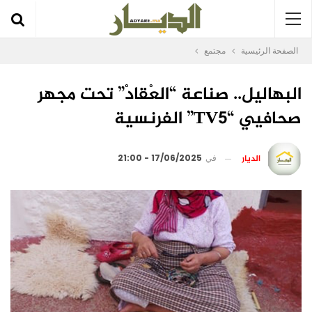
الصفحة الرئيسية
مجتمع
البهاليل.. صناعة “العْقادْ” تحت مجهر
صحافيي “TV5” الفرنسية
الديار
في
17/06/2025 - 21:00