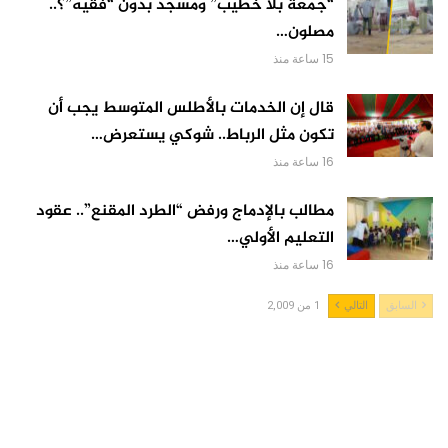
“جمعة بلا خطيب” ومسجد بدون “فقيه”؟..
مصلون…
15 ساعة منذ
قال إن الخدمات بالأطلس المتوسط يجب أن
تكون مثل الرباط.. شوكي يستعرض…
16 ساعة منذ
مطالب بالإدماج ورفض “الطرد المقنع”.. عقود
التعليم الأولي…
16 ساعة منذ
السابق
التالي
1 من 2,009