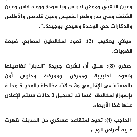
وعين النقبي ومولاي ادريس وبنسودة ووواد فاس وعين
الشقف وحي بدر وطهر الخميس وعين قادوس والأطلس
والدكارات حي الوحدة وسيدي بوجيدة..”.
مولاي يعقوب (3): تعود لمخالطين لمصابي ضيعة
الضويات.
صفرو (8): سبق أن نشرت جريدة “الديار” تفاصيلها
وتعود لطبيبة وممرض وممرضة وحارس أمن
بالمستشفى الإقليمي و3 حالات مخالطة بالمدينة وحالة
بإيموزار لمخالطة، فيما تم تسجيل 3 حالات سيتم الإعلان
عنها غذا الأربعاء.
الحاجب (1): تعود لمتقاعد عسكري من المدينة ظهرت
عليه أعراض الوباء.