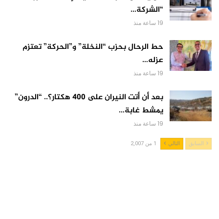
“الشركة…
19 ساعة منذ
حط الرحال بحزب “النخلة” و”الحركة” تعتزم
عزله…
19 ساعة منذ
بعد أن أتت النيران على 400 هكتار؟.. “الدرون”
يمشط غابة…
19 ساعة منذ
السابق
التالي
1 من 2,007