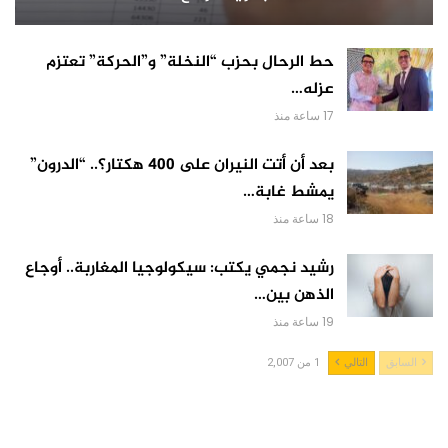
حط الرحال بحزب “النخلة” و”الحركة” تعتزم
عزله…
17 ساعة منذ
بعد أن أتت النيران على 400 هكتار؟.. “الدرون”
يمشط غابة…
18 ساعة منذ
رشيد نجمي يكتب: سيكولوجيا المغاربة.. أوجاع
الذهن بين…
19 ساعة منذ
السابق
التالي
1 من 2,007