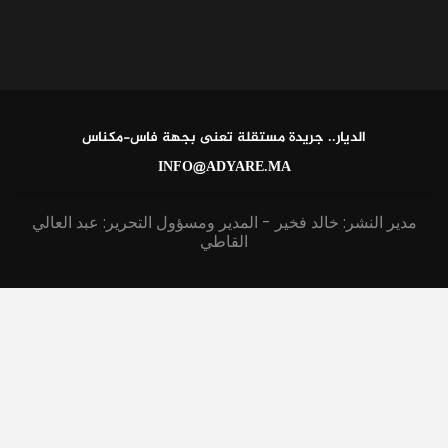
الديار.. جريدة مستقلة تعنى بجهة فاس-مكناس
INFO@ADYARE.MA
مدير النشر: خالد فخير - المدير ومسؤول التحرير: عبد العالي
القاطي