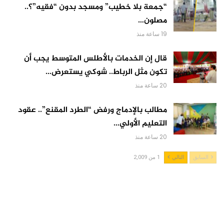
“جمعة بلا خطيب” ومسجد بدون “فقيه”؟..
مصلون…
19 ساعة منذ
قال إن الخدمات بالأطلس المتوسط يجب أن
تكون مثل الرباط.. شوكي يستعرض…
20 ساعة منذ
مطالب بالإدماج ورفض “الطرد المقنع”.. عقود
التعليم الأولي…
20 ساعة منذ
السابق
التالي
1 من 2,009