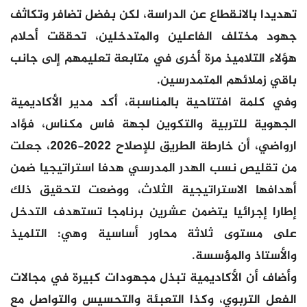
تهديدا بالانقطاع عن الدراسة، لكن بفضل تضافر وتكاثف
جهود مختلف الفاعلين والمتدخلين، تحققت أحلام
هؤلاء التلاميذ مرة أخرى في متابعة تعليمهم إلى جانب
باقي زملائهم المتمدرسين.
وفي كلمة افتتاحية بالمناسبة، أكد مدير الأكاديمية
الجهوية للتربية والتكوين لجهة فاس مكناس، فؤاد
ارواضي، أن خارطة الطريق للإصلاح 2022-2026، جعلت
من تقليص نسب الهدر المدرسي هدفا استراتيجيا ضمن
أهدافها الاستراتيجية الثلاث، ووضعت لتحقيق ذلك
إطارا إجرائيا يتضمن عشرين برنامجا تستهدف التدخل
على مستوى ثلاثة محاور أساسية وهي: التلميذ
والأستاذ والمؤسسة.
وأضاف أن الأكاديمية تبذل مجهودات كبيرة في مجالات
الفعل التربوي، وكذا التعبئة والتحسيس والتواصل مع