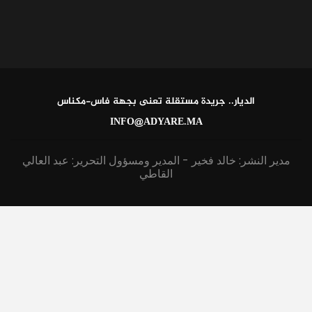
الديار.. جريدة مستقلة تعنى بجهة فاس-مكناس
INFO@ADYARE.MA
مدير النشر: خالد فخير - المدير ومسؤول التحرير: عبد العالي
القاطي