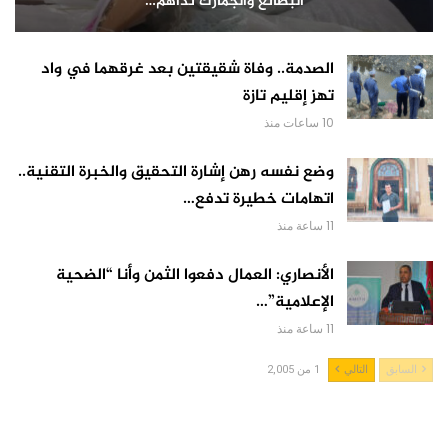
البضائع والجمارك تداهم…
الصدمة.. وفاة شقيقتين بعد غرقهما في واد
تهز إقليم تازة
10 ساعات منذ
وضع نفسه رهن إشارة التحقيق والخبرة التقنية..
اتهامات خطيرة تدفع…
11 ساعة منذ
الأنصاري: العمال دفعوا الثمن وأنا “الضحية
الإعلامية”…
11 ساعة منذ
السابق
التالي
1 من 2,005