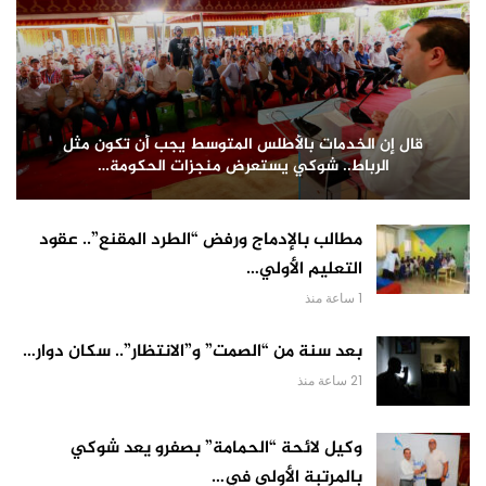
قال إن الخدمات بالأطلس المتوسط يجب أن تكون مثل
الرباط.. شوكي يستعرض منجزات الحكومة…
مطالب بالإدماج ورفض “الطرد المقنع”.. عقود
التعليم الأولي…
1 ساعة منذ
بعد سنة من “الصمت” و”الانتظار”.. سكان دوار…
21 ساعة منذ
وكيل لائحة “الحمامة” بصفرو يعد شوكي
بالمرتبة الأولى في…