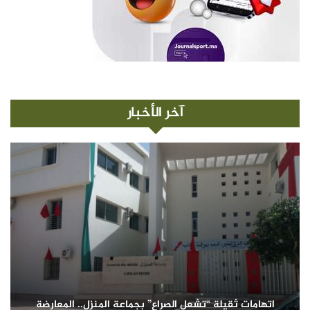
آخر الأخبار
اتهامات ثقيلة “تشعل الصراع” بجماعة المنزل.. المعارضة