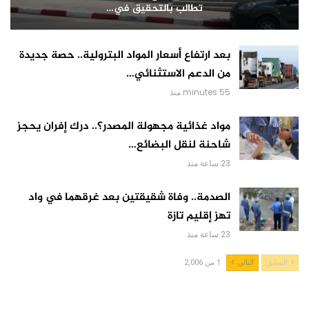
تطالب بالتحقيق في…
بعد ارتفاع أسعار المواد البترولية.. حصة جديدة
من الدعم الاستثنائي…
55 minutes منذ
مواد غذائية مجهولة المصدر؟.. درك إفران يحجز
شاحنة لنقل البضائع…
23 ساعة منذ
الصدمة.. وفاة شقيقتين بعد غرقهما في واد
تهز إقليم تازة
23 ساعة منذ
السابق
التالي
1 من 2,006