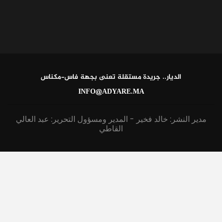
الديار.. جريدة مستقلة تعنى بجهة فاس-مكناس
INFO@ADYARE.MA
مدير النشر: خالد فخير - المدير ومسؤول التحرير: عبد العالي
القاطي