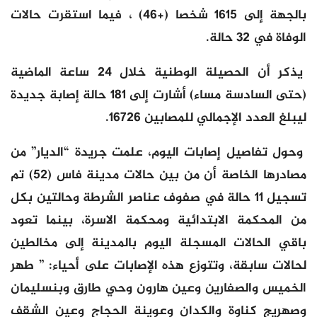
بالجهة إلى 1615 شخصا (+46) ، فيما استقرت حالات
الوفاة في 32 حالة.
يذكر أن الحصيلة الوطنية خلال 24 ساعة الماضية
(حتى السادسة مساء) أشارت إلى 181 حالة إصابة جديدة
ليبلغ العدد الإجمالي للمصابين 16726.
وحول تفاصيل إصابات اليوم، علمت جريدة “الديار” من
مصادرها الخاصة أن من بين حالات مدينة فاس (52) تم
تسجيل 11 حالة في صفوف عناصر الشرطة وحالتين بكل
من المحكمة الابتدائية ومحكمة الاسرة، بينما تعود
باقي الحالات المسجلة اليوم بالمدينة إلى مخالطين
لحالات سابقة، وتتوزع هذه الإصابات على أحياء: ” طهر
الخميس والصفارين وعين هارون وحي طارق وبنسليمان
وصهريج كناوة والكدان وعوينة الحجاج وعين الشقف