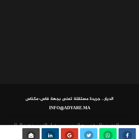
الديار.. جريدة مستقلة تعنى بجهة فاس-مكناس
INFO@ADYARE.MA
مدير النشر: خالد فخير - المدير ومسؤول التحرير: عبد العالي
القاطي