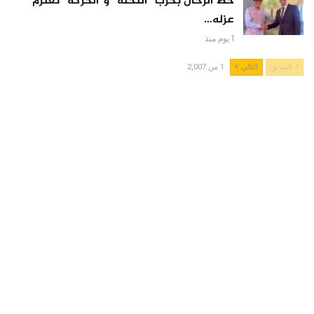
حط الرحال بحزب “النخلة” و”الحركة” تعتزم
عزله…
1 يوم منذ
السابق
التالي
1 من 2,007