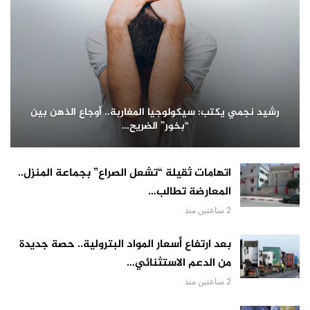
رشيد نجمي يكتب: سيكولوجيا المغاربة.. أوجاع الذهن بين
“بخور” الضريح…
اتهامات ثقيلة “تشعل الصراع” بجماعة المنزل..
المعارضة تطالب…
2 ساعتين منذ
بعد ارتفاع أسعار المواد البترولية.. حصة جديدة
من الدعم الاستثنائي…
2 ساعتين منذ