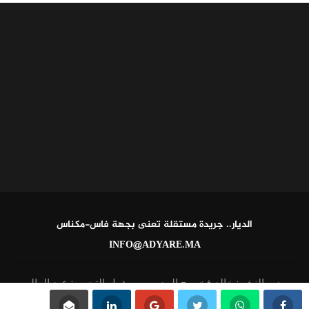
الديار.. جريدة مستقلة تعنى بجهة فاس-مكناس
INFO@ADYARE.MA
مدير النشر: خالد فخير - المدير ومسؤول التحرير: عبد العالي
القاطي