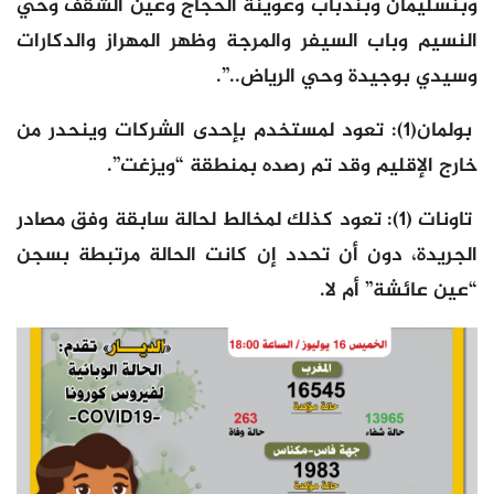
وبنسليمان وبندباب وعوينة الحجاج وعين الشقف وحي
النسيم وباب السيفر والمرجة وظهر المهراز والدكارات
وسيدي بوجيدة وحي الرياض..”.
بولمان(1): تعود لمستخدم بإحدى الشركات وينحدر من
خارج الإقليم وقد تم رصده بمنطقة “ويزغت”.
تاونات (1): تعود كذلك لمخالط لحالة سابقة وفق مصادر
الجريدة، دون أن تحدد إن كانت الحالة مرتبطة بسجن
“عين عائشة” أم لا.