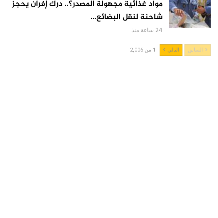
مواد غذائية مجهولة المصدر؟.. درك إفران يحجز
شاحنة لنقل البضائع…
24 ساعة منذ
السابق
التالي
1 من 2,006