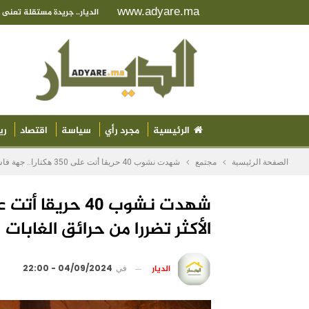
www.adyare.ma
الديار.. جريدة مستقلة تعن
الرئيسية
مجرد رأي
سياسة
اقتصاد
ري
الصفحة الرئيسية
مجتمع
شهدت نشوب 40 حريقا أتت على 350 هكتارا.. جهة فاس مكناس الأكثر تضررا من حرائق الغابات
الأكثر تضررا من حرائق الغابات
الديار
في
04/09/2024 - 22:00