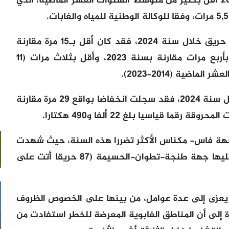
وتبقى المساحة المتضررة خلال سنة 2024 أقل بكثير من متوسط السنوات العشر الماضية، الذي
وبخصوص معدل المساحة المتضررة لكل حريق خلال سنة 2024، فقد كان أقل بـ15 مرة مقارنة
بسنة 2022 (45.6 هكتار/حريق)، وأقل بأربع مرات مقارنة بسنة 2023، وأقل بثلاث مرات (11
ضية (2014-2023).
وفي ما يتعلق بالمساحات المحروقة خلال سنة 2024، فقد سجلت انخفاضا بواقع 29 مرة مقارنة
جهة فاس- مكناس الأكثر تضررا هذه السنة، حيث شهدت
نشوب 40 حريقا أتت على 350 هكتارا، تليها جهة طنجة-تطوان-الحسيمة (87 حريقا أتت على
ظ يعزى إلى عدة عوامل، من بينها على الخصوص الظروف
 إلى أن المناطق الغابوية المعرضة للخطر استفادت من