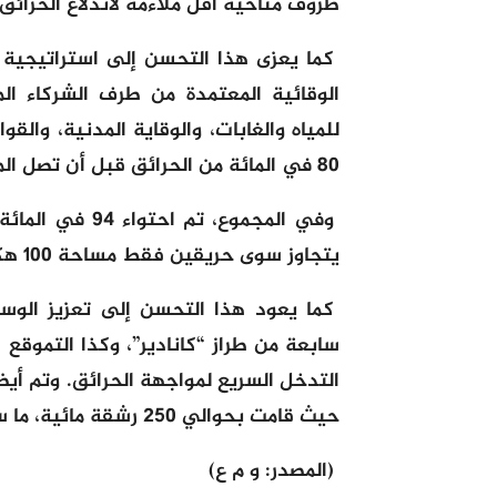
ظروف مناخية أقل ملاءمة لاندلاع الحرائق و
كما يعزى هذا التحسن إلى استراتيجية 
الوقائية المعتمدة من طرف الشركاء المع
للمياه والغابات، والوقاية المدنية، وا
80 في المائة من الحرائق قبل أن تصل المساحة المتضررة إلى هكتار واحد.
يتجاوز سوى حريقين فقط مساحة 100 هكتار: تازة (162 هكتار) وتطوان (156 هكتار).
كما يعود هذا التحسن إلى تعزيز الوس
سابعة من طراز “كانادير”، وكذا التموقع
التدخل السريع لمواجهة الحرائق. وتم أي
حيث قامت بحوالي 250 رشقة مائية، ما ساعد في حماية نحو 19 ألف هكتار من الغابات.
(المصدر: و م ع)