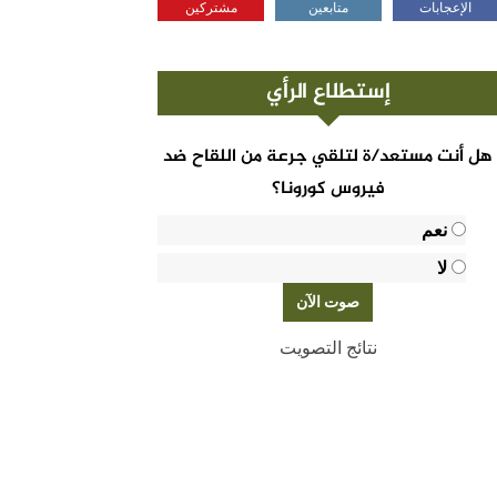
الإعجابات
متابعين
مشتركين
إستطلاع الرأي
هل أنت مستعد/ة لتلقي جرعة من اللقاح ضد
فيروس كورونا؟
نعم
لا
نتائج التصويت