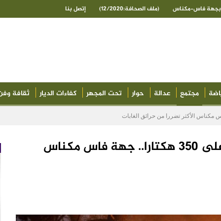
ى بجهة فاس-مكناس
(ملف الصحافة:12/2020)
إتصل بنا
اضة
مجتمع
عدالة
حوار
تحت المجهر
كفاءات الديار
ثقافة وفن
شهدت نشوب 40 حريقا أتت على 350 هكتارا.. جهة فاس مكناس