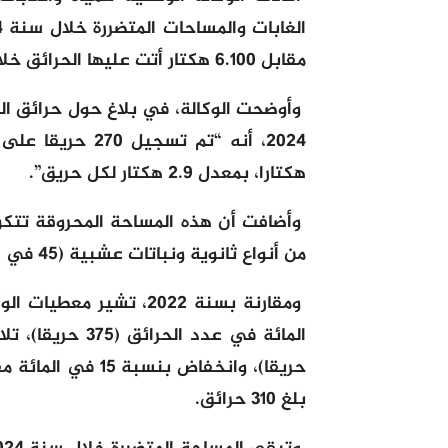
مقابل 6.100 هكتار أتت عليها الحرائق خلال سنة 2023، أي أقل بسبع مرات.
هكتارا، بمعدل 2.9 هكتار لكل حريق”.
من أنواع ثانوية ونباتات عشبية (45 في المائة).
بلغ 310 حرائق.