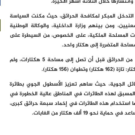
انتشارها خلال الثلاثة أشهر الأخيرة.
التدخل المبكر لمكافحة الحرائق، حيث مكنت السياسة
نيين، ومن بينهم وزارة الداخلية، والوكالة الوطنية
لقوات المسلحة الملكية، على الخصوص، من السيطرة على
وفي المجموع، تم احتواء 94 في المائة من الحرائق قبل أن تصل إلى مساحة 5 هكتارات، ولم
ائل الجوية، حيث ساهم تعزيز الأسطول الجوي بطائرة
 المسبق لهذه الطائرات في المناطق عالية الخطورة في
ضا استخدام هذه الطائرات في إخماد سبعة حرائق كبرى،