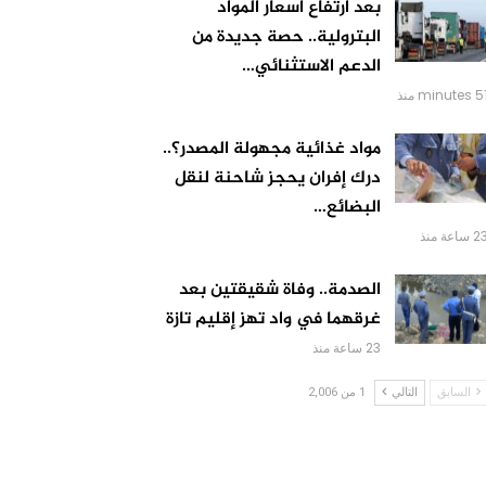
بعد ارتفاع أسعار المواد
البترولية.. حصة جديدة من
الدعم الاستثنائي…
minutes منذ
مواد غذائية مجهولة المصدر؟..
درك إفران يحجز شاحنة لنقل
البضائع…
 ساعة منذ
الصدمة.. وفاة شقيقتين بعد
غرقهما في واد تهز إقليم تازة
23 ساعة منذ
السابق
التالي
1 من 2,006