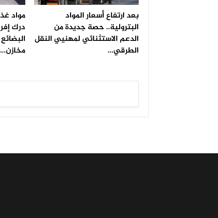
بعد ارتفاع أسعار المواد
مواد غذا
البترولية.. حصة جديدة من
درك إفر
الدعم الاستثنائي لمهنيي النقل
البضائع 
الطرقي…
مخازن…