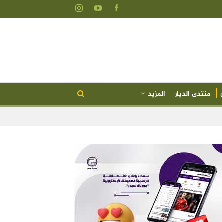
منتدى الديار
المزيد