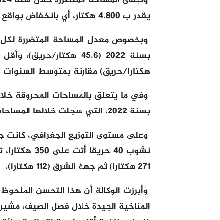
يقدر ب 4.800 هكتار، أي بانخفاض بواقع 5,5 مرات، وفقا للوكالة الوطنية للمياه والغابات.
هكتارا/حريق) مقارنة بمتوسط السنوات العشر الما
بسنة 2022، التي سجلت خلالها المساحات المحروقة رقما قياسيا بلغ 22 ألفا و490 هكتارا.
وعلى مستوى التوزيع الجغرافي، كانت 
271 هكتارا) ثم جهة الشرق (112 هكتارا).
وأبرزت الوكالة أن هذا التحسن الملحو
المناخية الجيدة خلال فصل الصيف، مشيرة