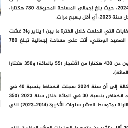
الغابات والمساحات المتضررة خلال سنة 2024، حيث بلغ إجمالي المساحة المحروقة 780 هكتارا،
51 
وأوضحت الوكالة، في بلاغ حول حرائق الغابات التي اندلعت خلال الفترة ما بين 1 يناير و31 غشت
2024، أنه “تم تسجيل 270 حريقا على الصعيد الوطني، أتت على مساحة إجمالية تبلغ 780
وأضافت أن هذه المساحة المحروقة تتكون من 430 هكتارا من الأشجار (55 بالمائة) و350 هكتارا
23
ومقارنة بسنة 2022، تشير معطيات الوكالة إلى أن سنة 2024 سجلت انخفاضا بنسبة 40 في
المائة في عدد الحرائق (375 حريقا)، تلاه انخفاض بنسبة 30 في المائة خلال سنة 2023 (350
حريقا)، وانخفاض بنسبة 15 في المائة مقارنة بمتوسط العشر سنوات الأخيرة (2014-2023) الذي