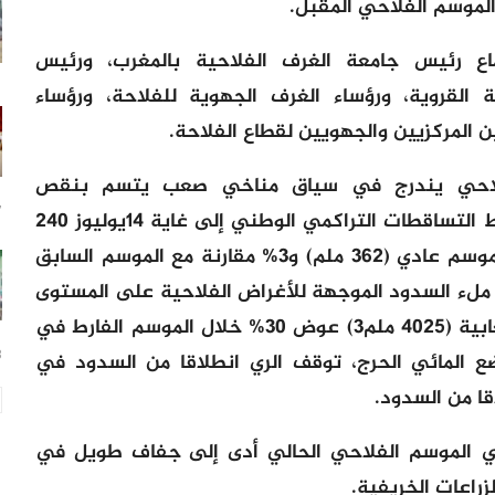
 الموسم الفلاحي المقبل.
ع رئيس جامعة الغرف الفلاحية بالمغرب، ورئيس
ية القروية، ورؤساء الغرف الجهوية للفلاحة، ورؤساء
ن المركزيين والجهويين لقطاع الفلاحة
.
الفلاحي يندرج في سياق مناخي صعب يتسم بنقص
17
حاد في الموارد المائية. حيث بلغ متوسط التساقطات التراكمي الوطني إلى غاية 14يوليوز 240
ملم، أي بانخفاض قدره 34% مقارنة مع موسم عادي (362 ملم) و3% مقارنة مع الموسم السابق
م). وتبلغ نسبة ملء السدود الموجهة للأغراض الفلاحية على المستوى
الوطني حوالي 29% من طاقتها الاستيعابية (4025 ملم3) عوض 30% خلال الموسم الفارط في
18
ع المائي الحرج، توقف الري انطلاقا من السدود في
قا من السدود
.
في الموسم الفلاحي الحالي أدى إلى جفاف طويل في
زراعات الخريفية.