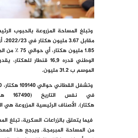
1.85 مليون ه
الوطني قدره 16,9 قنطار ل
الموسم ب 31.2 مليون.
هكتار). الأصناف الرئيسية المزروعة هي الفول (62٪) والجلبان (22٪) والع
من المساحة المبرمجة. ويرجع هذا المعدل