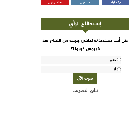
الإعجابات
متابعين
مشتركين
إستطلاع الرأي
هل أنت مستعد/ة لتلقي جرعة من اللقاح ضد
فيروس كورونا؟
نعم
لا
نتائج التصويت