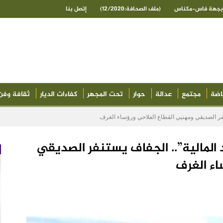
ى بجهة فاس-مكناس
(ملف الصحافة:12/2020)
إتصل بنا
اضة
مجتمع
عدالة
حوار
تحت المجهر
كفاءات الديار
ثقافة وفن
تنفر الصديقي ومهنيي القطاع الفلاحي ورؤساء الغرف
د المالية”.. الجفاف يستنفر الصديقي
اء الغرف