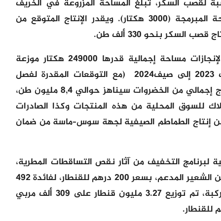
بة لقصب السكر، تبلغ المساحة المزروعة في الخريف
حوالي 1055 هكتارا، أي 35٪ من المساحة المبرمجة (3000 هكتار). ويقدر الإنتاج المتوقع من
وبالنسبة لزراعة الخضراوات، ستغطي الإنجازات مساحة إجمالية قدرها 249000 هكتار موزعة
20
(مع التوقعات المقدرة لفصل
وستمكن هذه المساحة من إنتاج إجمالي من الخضروات سيناهز حوالي 8,4 مليون طن،
ك للسوق المحلية من هذه المنتجات وكذا الصادرات
–
ماسة من ضمان
ية لبرنامج التخفيف من آثار نقص التساقطات المطرية،
تبلغ الكمية الموزعة 7.67 مليون قنطار من الشعير المدعم، بسعر 200 درهم للقنطار، لفائدة 492
ألف مستفيد. وفيما يتعلق بالأعلاف المركبة، تم توزيع 3.27 مليون قنطار على 309 ألف مربي
للقنطار.