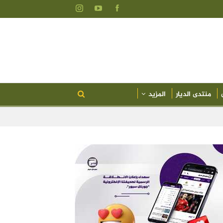
منتدى الديار
المزيد