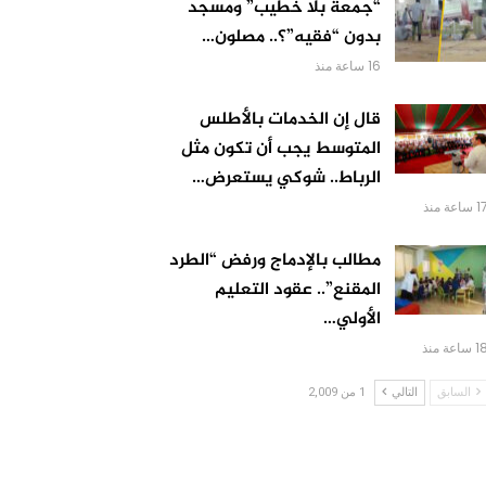
“جمعة بلا خطيب” ومسجد
بدون “فقيه”؟.. مصلون…
16 ساعة منذ
قال إن الخدمات بالأطلس
المتوسط يجب أن تكون مثل
الرباط.. شوكي يستعرض…
 ساعة منذ
مطالب بالإدماج ورفض “الطرد
المقنع”.. عقود التعليم
الأولي…
 ساعة منذ
السابق
التالي
1 من 2,009