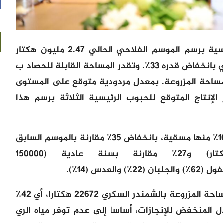
وتبلغ المساحة المزروعة بالحبوب الرئيسية برسم الموسم الفلاحي الحالي 2.47 مليون هكتار
مقابل 3.67 مليون هكتار في 2022/23، أي بانخفاض قدره 33٪. وتقدر المساحة القابلة للحصاد ب
كتار، أي حوالي 75 ٪ من المساحة المزروعة. بمعدل مردودية متوقع على المستوى
لهكتار، يقدر الإنتاج المتوقع للحبوب الرئيسية الثلاثة برسم هذا
وتشغل القطاني حوالي 109140 هكتار، 10٪ منها مسقية، بانخفاض 35٪ مقارنة بالموسم السابق
في نفس التاريخ (167490 هكتار) و27٪ مقارنة بسنة عادية (150000
دس (14٪).
فيما يتعلق بالزراعات السكرية، تبلغ المساحة المزروعة بالشمندر السكري 22672 هكتارا، أي 42٪
 المنخفض للإنجازات، أساسا إلى عدم توفر مياه الري