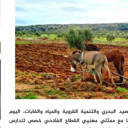
 البحري والتنمية القروية والمياه والغابات، اليوم
202 بالرباط، اجتماعا مع ممثلي مهنيي القطاع الفلاحي خصص لتدارس