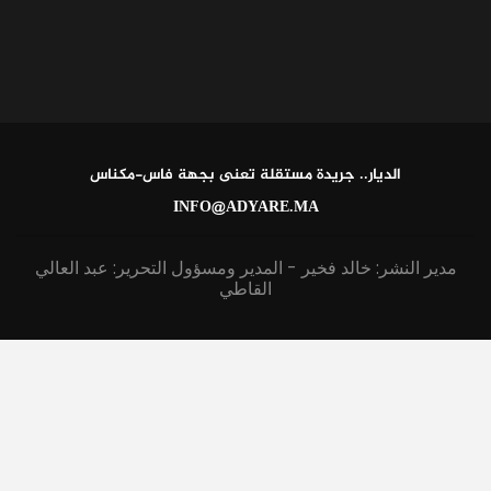
الديار.. جريدة مستقلة تعنى بجهة فاس-مكناس
INFO@ADYARE.MA
مدير النشر: خالد فخير - المدير ومسؤول التحرير: عبد العالي
القاطي