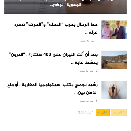
الجهوية” توضح…
حط الرحال بحزب “النخلة” و”الحركة” تعتزم
عزله…
11 ساعة منذ
بعد أن أتت النيران على 400 هكتار؟.. “الدرون”
يمشط غابة…
12 ساعة منذ
رشيد نجمي يكتب: سيكولوجيا المغاربة.. أوجاع
الذهن بين…
13 ساعة منذ
السابق
التالي
1 من 2,007