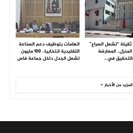
ثقيلة “تشعل الصراع”
اتهامات بتوظيف دعم الصناعة
لمنزل.. المعارضة
التقليدية انتخابيا.. 100 مليون
التحقيق في…
تشعل الجدل داخل جماعة فاس
المزيد من الأخبار