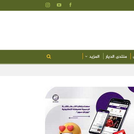
منتدى الديار
المزيد