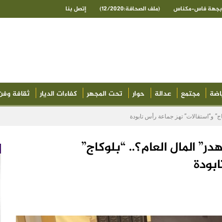
ى بجهة فاس-مكناس
(ملف الصحافة:12/2020)
إتصل بنا
اضة
مجتمع
عدالة
حوار
تحت المجهر
كفاءات الديار
ثقافة وفن
كاج” و”استقالات” تهز جماعة رأس تابودة
ر” المال العام؟.. “بلوكاج”
ابودة