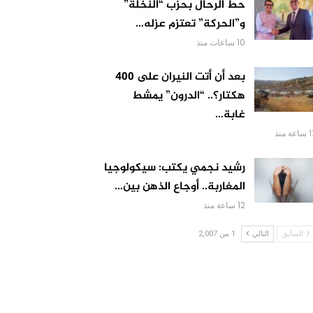
حط الرحال بحزب “النخلة”
و”الحركة” تعتزم عزله…
10 ساعات منذ
بعد أن أتت النيران على 400
هكتار؟.. “الدرون” يمشط
غابة…
ساعة منذ
رشيد نجمي يكتب: سيكولوجيا
المغاربة.. أوجاع الذهن بين…
12 ساعة منذ
السابق
التالي
1 من 2,007