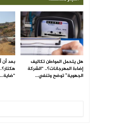
هل يتحمل المواطن تكاليف
إضاءة المهرجانات؟.. “الشركة
هكتار؟..
الجهوية” توضح وتنفي…
“ضاية…