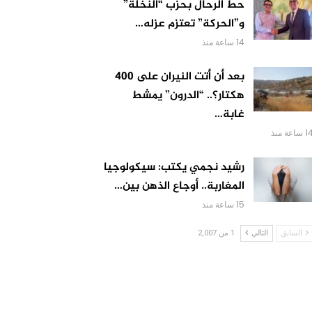
حط الرحال بحزب “النخلة”
و”الحركة” تعتزم عزله…
14 ساعة منذ
بعد أن أتت النيران على 400
هكتار؟.. “الدرون” يمشط
غابة…
 ساعة منذ
رشيد نجمي يكتب: سيكولوجيا
المغاربة.. أوجاع الذهن بين…
15 ساعة منذ
السابق
التالي
1 من 2,007