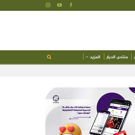
منتدى الديار
المزيد