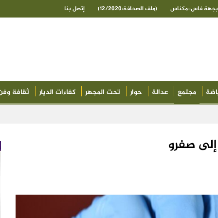
ى بجهة فاس-مكناس
(ملف الصحافة:12/2020)
إتصل بنا
اضة
مجتمع
عدالة
حوار
تحت المجهر
كفاءات الديار
ثقافة وفن
إلى صفرو