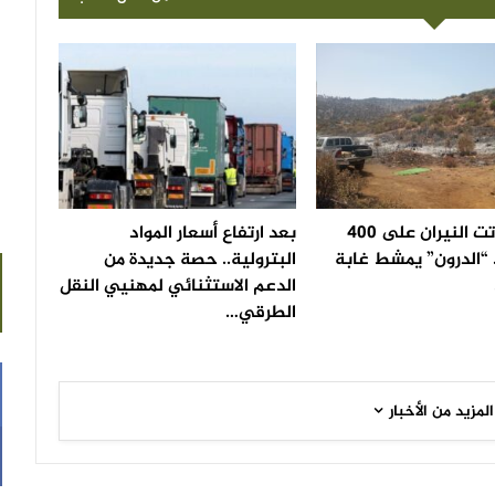
بعد أن أتت النيران على 400
بعد ارتفاع أسعار المواد
 “الدرون” يمشط غابة
البترولية.. حصة جديدة من
الدعم الاستثنائي لمهنيي النقل
الطرقي…
المزيد من الأخبار