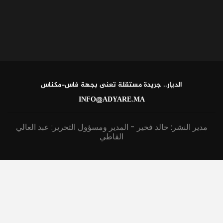
الديار.. جريدة مستقلة تعنى بجهة فاس-مكناس
INFO@ADYARE.MA
مدير النشر: خالد فخير - المدير ومسؤول التحرير: عبد العالي
القاطي