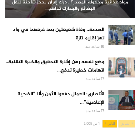
مواد غذائية مجهولة المصدر؟.. درك إفران يحجز شاحنة لنقل
البضائع والجمارك تداهم…
الصدمة.. وفاة شقيقتين بعد غرقهما في واد
تهز إقليم تازة
16 ساعة منذ
وضع نفسه رهن إشارة التحقيق والخبرة التقنية..
اتهامات خطيرة تدفع…
17 ساعة منذ
الأنصاري: العمال دفعوا الثمن وأنا “الضحية
الإعلامية”…
17 ساعة منذ
السابق
التالي
1 من 2,005