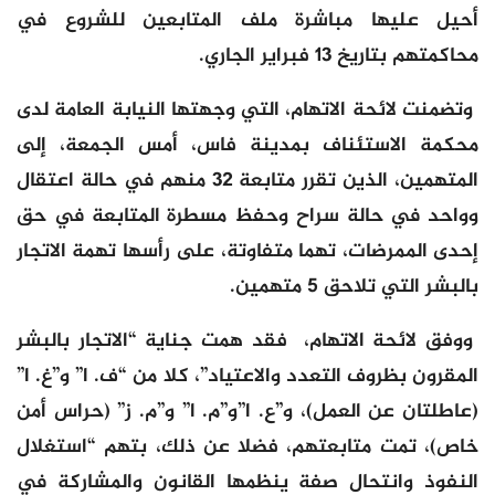
أحيل عليها مباشرة ملف المتابعين للشروع في
محاكمتهم بتاريخ 13 فبراير الجاري.
وتضمنت لائحة الاتهام، التي وجهتها النيابة العامة لدى
محكمة الاستئناف بمدينة فاس، أمس الجمعة، إلى
المتهمين، الذين تقرر متابعة 32 منهم في حالة اعتقال
وواحد في حالة سراح وحفظ مسطرة المتابعة في حق
إحدى الممرضات، تهما متفاوتة، على رأسها تهمة الاتجار
بالبشر التي تلاحق 5 متهمين.
ووفق لائحة الاتهام، فقد همت جناية “الاتجار بالبشر
المقرون بظروف التعدد والاعتياد”، كلا من “ف. ا” و”غ. ا”
(عاطلتان عن العمل)، و”ع. ا”و”م. ا” و”م. ز” (حراس أمن
خاص)، تمت متابعتهم، فضلا عن ذلك، بتهم “استغلال
النفوذ وانتحال صفة ينظمها القانون والمشاركة في