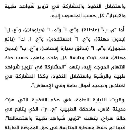
واستغلال النفوذ والمشاركة في تزوير شواهد طبية
والابتزاز”، كل حسب المنسوب إليه.
أما “م. ب” (عاطلة)، و”ح. ا” و”م. ا” (مياومان)، و”ع. ل”
(بدون مهنة)، و”ع. ا” (مستخدم)، و”ع. ا. ك” (بائع
متجول)، و”م. ا” (سائق سيارة إسعاف)، و”ج. ب” (بدون
مهنة)، فقد تمت متابعة كل واحد منهم، حسب صك
الاتهام الموجه إليه، بتهم “المشاركة في تزوير شواهد
طبية والرشوة واستغلال النفوذ، وكذا المشاركة في
اختلاس وتبديد أموال عامة وفي الإجهاض”.
وقررت النيابة العامة، في هذه القضية التي هزت
مدينة فاس، ملاحقة الطبيب “ج. ع”، الذي يتابع في
حالة سراح، بتهمة “تزوير شواهد طبية واستعمالها”،
فيما تم حفظ مسطرة المتابعة في حق الممرضة القابلة