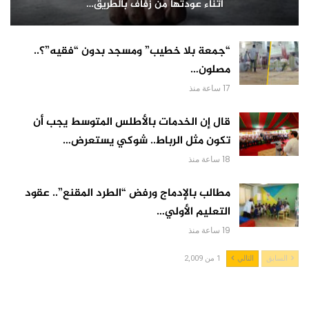
أثناء عودتها من زفاف بالطريق…
“جمعة بلا خطيب” ومسجد بدون “فقيه”؟..
مصلون…
17 ساعة منذ
قال إن الخدمات بالأطلس المتوسط يجب أن
تكون مثل الرباط.. شوكي يستعرض…
18 ساعة منذ
مطالب بالإدماج ورفض “الطرد المقنع”.. عقود
التعليم الأولي…
19 ساعة منذ
السابق
التالي
1 من 2,009