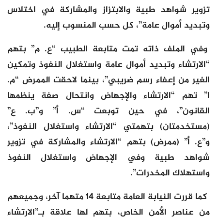
تزوير شواهد طبية والابتزاز والمشاركة في اختلاس
وتبديد أموال عامة”، كل حسب المنسوب إليه.
وفي الملف ذاته تمت متابعة الطبيب “ع. م” بتهم
“الارتشاء وتبديد أموال عامة واستغلال النفوذ وتمكين
الغير من إعفاء رسم ضريبي”، بينما لاحقت الممرض “م.
ا” تهم “الارتشاء والإجهاض وانتحال صفة ينظمها
القانون”، في حين توبعت “س. أ” و”ب. ع”
(مستخدمتان) بتهمتي “الارتشاء واستغلال النفوذ”،
و”ع. أ” (ممرض) بتهم “الارتشاء والمشاركة في تزوير
شواهد طبية وفي الإجهاض واستغلال النفوذ
واستهلاك المخدرات”.
كما قررت النيابة العامة متابعة 14 متهما آخر، وجميعهم
من عناصر الأمن الخاص، بتهم لها علاقة بـ”الارتشاء