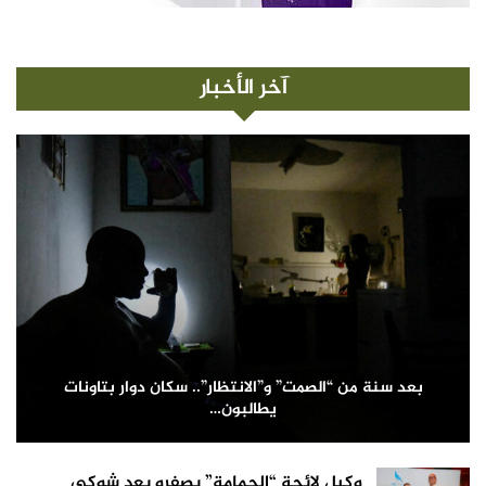
آخر الأخبار
بعد سنة من “الصمت” و”الانتظار”.. سكان دوار بتاونات
يطالبون…
وكيل لائحة “الحمامة” بصفرو يعد شوكي