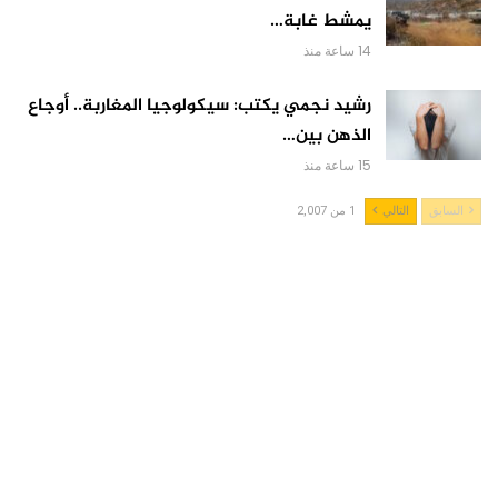
يمشط غابة…
14 ساعة منذ
رشيد نجمي يكتب: سيكولوجيا المغاربة.. أوجاع
الذهن بين…
15 ساعة منذ
السابق
التالي
1 من 2,007