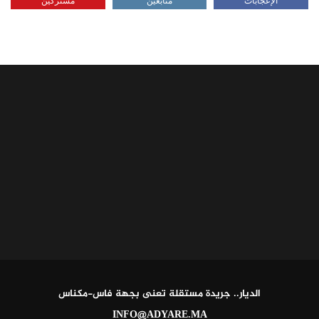
الديار.. جريدة مستقلة تعنى بجهة فاس-مكناس
INFO@ADYARE.MA