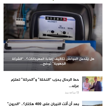
هل يتحمل المواطن تكاليف إضاءة المهرجانات؟.. “الشركة
الجهوية” توضح…
حط الرحال بحزب “النخلة” و”الحركة” تعتزم
عزله…
13 ساعة منذ
بعد أن أتت النيران على 400 هكتار؟.. “الدرون”