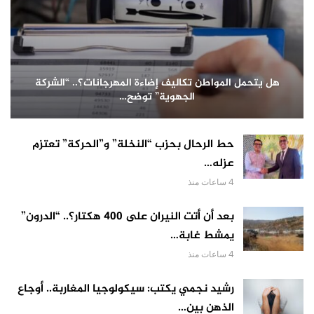
هل يتحمل المواطن تكاليف إضاءة المهرجانات؟.. “الشركة
الجهوية” توضح…
حط الرحال بحزب “النخلة” و”الحركة” تعتزم
عزله…
4 ساعات منذ
بعد أن أتت النيران على 400 هكتار؟.. “الدرون”
يمشط غابة…
4 ساعات منذ
رشيد نجمي يكتب: سيكولوجيا المغاربة.. أوجاع
الذهن بين…