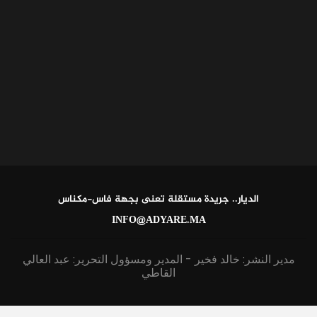
الديار.. جريدة مستقلة تعنى بجهة فاس-مكناس
INFO@ADYARE.MA
مدير النشر: خالد فخير - المدير ومسؤول التحرير: عبد العالي
القاطي