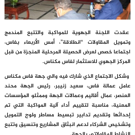
عقدت اللجنة الجهوية للمواكبة والتتبع المندمج
وتمويل المقاولات “انطلاقة”، أمس الأربعاء بفاس،
اجتماعا خصص لعرض الحصيلة المرحلية المنجزة من قبل
المركز الجهوي للاستثمار لفاس مكناس.
وشكل الاجتماع الذي شارك فيه والي جهة فاس مكناس
عامل عمالة فاس، سعيد زنيبر، رئيس الجهة محند
العنصر، عمال أقاليم وعمالات الجهة وممثلو المؤسسات
المعنية، مناسبة لتقييم أداء آلية المواكبة التي تم
إحداثها وتقديم تدابير تبسيط مساطر ولوج التمويل
وتشخيص الشركاء لدعم انبثاق المشاريع وتنسيق وتتبع
النشاط المقاولاتي بالجهة.