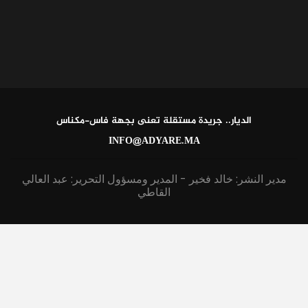
الديار.. جريدة مستقلة تعنى بجهة فاس-مكناس
INFO@ADYARE.MA
مدير النشر: خالد فخير - المدير ومسؤول التحرير: عبد العالي
القاطي