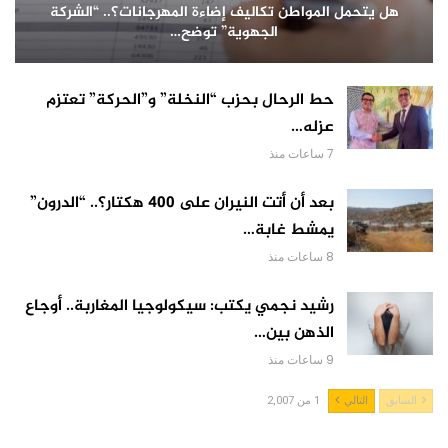
هل يتحمل المواطن تكاليف إضاءة المهرجانات؟.. “الشركة
الجهوية” توضح…
حط الرحال بحزب “النخلة” و”الحركة” تعتزم
عزله…
7 ساعات منذ
بعد أن أتت النيران على 400 هكتار؟.. “الدرون”
يمشط غابة…
8 ساعات منذ
رشيد نجمي يكتب: سيكولوجيا المغاربة.. أوجاع
الذهن بين…
9 ساعات منذ
السابق
التالي
1 من 2,007