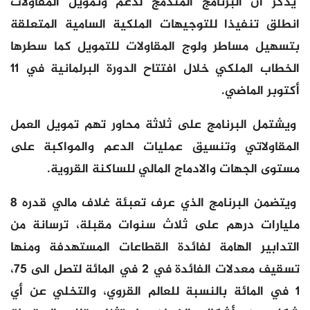
يذكر أن البرنامج المندمج لدعم وتمويل المقاولات
انطلق تنفيذا للتوجيهات الملكية السامية المتعلقة
بتسهيل مساطر ولوج المقاولات للتمويل كما سطرها
الخطاب الملكي خلال افتتاح الدورة البرلمانية في 11
أكتوبر الماضي.
ويشتمل البرنامج على ثلاثة محاور تهم تمويل العمل
المقاولاتي وتنسيق عمليات الدعم والمواكبة على
مستوى الجهات والادماج المالي للساكنة القروية.
ويتضمن البرنامج الذي عرف تعبئة غلاف مالي قدره 8
مليارات درهم على ثلاث سنوات مقبلة، ترسانة من
التدابير الهامة لفائدة القطاعات المستهدفة ومنها
تسقيف معدلات الفائدة في 2 في المائة لتصل الى 75،
1 في المائة بالنسبة للعالم القروي، والتخلي عن أي