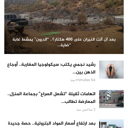
بعد أن أتت النيران على 400 هكتار؟.. “الدرون” يمشط غابة
“ضاية…
رشيد نجمي يكتب: سيكولوجيا المغاربة.. أوجاع
الذهن بين…
54 minutes منذ
اتهامات ثقيلة “تشعل الصراع” بجماعة المنزل..
المعارضة تطالب…
2 ساعتين منذ
بعد ارتفاع أسعار المواد البترولية.. حصة جديدة