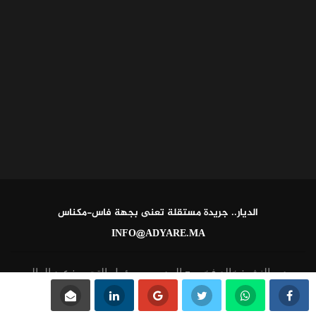
الديار.. جريدة مستقلة تعنى بجهة فاس-مكناس
INFO@ADYARE.MA
مدير النشر: خالد فخير - المدير ومسؤول التحرير: عبد العالي
القاطي