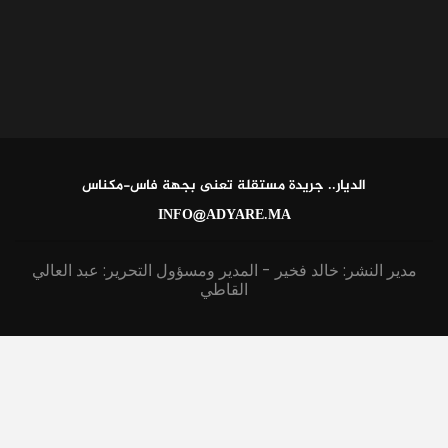
الديار.. جريدة مستقلة تعنى بجهة فاس-مكناس
INFO@ADYARE.MA
مدير النشر: خالد فخير - المدير ومسؤول التحرير: عبد العالي
القاطي