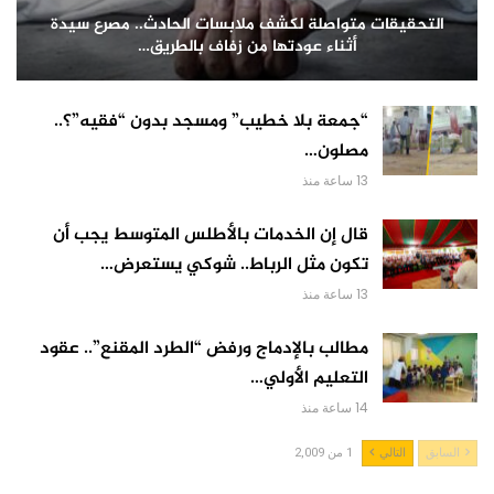
التحقيقات متواصلة لكشف ملابسات الحادث.. مصرع سيدة
أثناء عودتها من زفاف بالطريق…
“جمعة بلا خطيب” ومسجد بدون “فقيه”؟..
مصلون…
13 ساعة منذ
قال إن الخدمات بالأطلس المتوسط يجب أن
تكون مثل الرباط.. شوكي يستعرض…
13 ساعة منذ
مطالب بالإدماج ورفض “الطرد المقنع”.. عقود
التعليم الأولي…
14 ساعة منذ
السابق
التالي
1 من 2,009