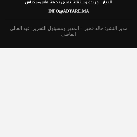
الديار.. جريدة مستقلة تعنى بجهة فاس-مكناس
INFO@ADYARE.MA
مدير النشر: خالد فخير - المدير ومسؤول التحرير: عبد العالي
القاطي