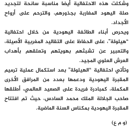
وشكلت هذه الاحتفالية أيضا مناسبة سانحة لتجديد
صلة اليهود المغاربة بجذورهم، والترحم على أرواح
الأجداد.
ويحرص أبناء الطائفة اليهودية من خلال احتفالية
“هيلولة”، على الحفاظ على التقاليد المغربية الأصيلة،
والتعبير عن تشبثهم بهويتهم وتعلقهم بأهداب
العرش العلوي المجيد.
وتأتي احتفالية “الهيلولة” بعد استكمال عملية ترميم
المقبرة اليهودية ودعمها بعدد من المرافق الأخرى
المكملة، كمبادرة فريدة على الصعيد العالمي، أطلقها
صاحب الجلالة الملك محمد السادس، حيث تم افتتاح
المقبرة اليهودية بمكناس السنة الماضية.
(و م ع)