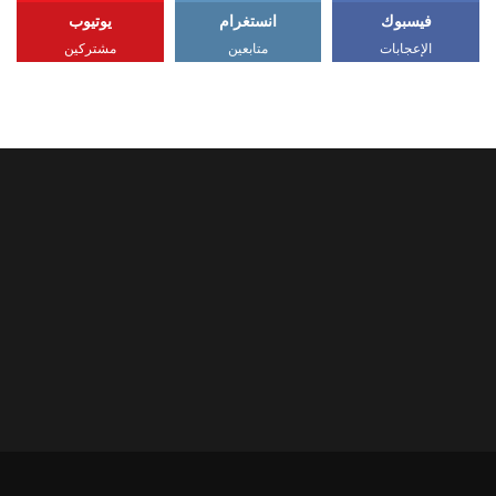
فيسبوك
انستغرام
يوتيوب
الإعجابات
متابعين
مشتركين