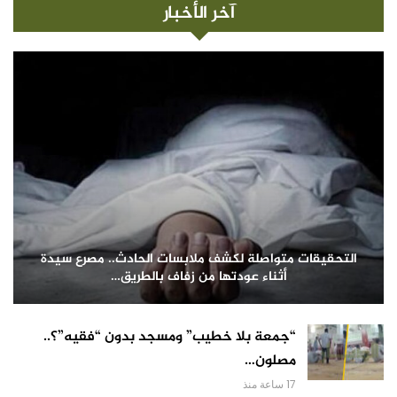
آخر الأخبار
التحقيقات متواصلة لكشف ملابسات الحادث.. مصرع سيدة
أثناء عودتها من زفاف بالطريق…
“جمعة بلا خطيب” ومسجد بدون “فقيه”؟..
مصلون…
17 ساعة منذ