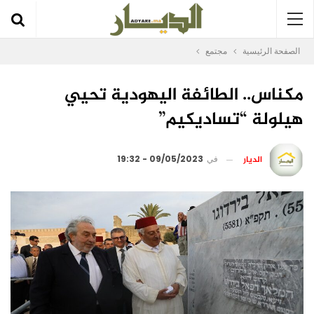
الصفحة الرئيسية
مجتمع
مكناس.. الطائفة اليهودية تحيي
هيلولة “تساديكيم”
الديار
في
09/05/2023 - 19:32