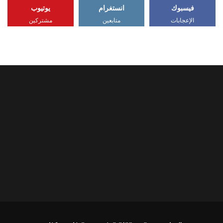
فيسبوك
انستغرام
يوتيوب
الإعجابات
متابعين
مشتركين