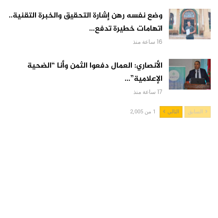
وضع نفسه رهن إشارة التحقيق والخبرة التقنية..
اتهامات خطيرة تدفع…
16 ساعة منذ
الأنصاري: العمال دفعوا الثمن وأنا “الضحية
الإعلامية”…
17 ساعة منذ
السابق
التالي
1 من 2,005