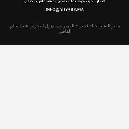
الديار.. جريدة مستقلة تعنى بجهة فاس-مكناس
INFO@ADYARE.MA
مدير النشر: خالد فخير - المدير ومسؤول التحرير: عبد العالي
القاطي