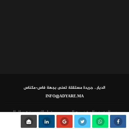
الديار.. جريدة مستقلة تعنى بجهة فاس-مكناس
INFO@ADYARE.MA
مدير النشر: خالد فخير - المدير ومسؤول التحرير: عبد العالي
القاطي