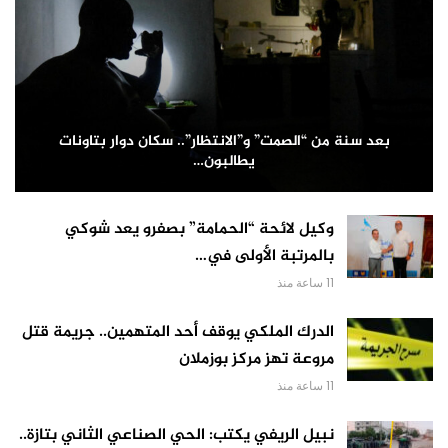
بعد سنة من “الصمت” و”الانتظار”.. سكان دوار بتاونات
يطالبون…
وكيل لائحة “الحمامة” بصفرو يعد شوكي
بالمرتبة الأولى في…
11 ساعة منذ
الدرك الملكي يوقف أحد المتهمين.. جريمة قتل
مروعة تهز مركز بوزملان
11 ساعة منذ
نبيل الريفي يكتب: الحي الصناعي الثاني بتازة..