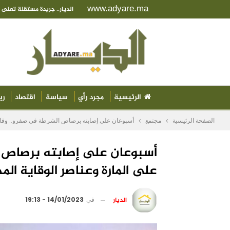
www.adyare.ma
الديار.. جريدة مستقلة تعن
الرئيسية
مجرد رأي
سياسة
اقتصاد
ري
الصفحة الرئيسية
مجتمع
أسبوعان على إصابته برصاص الشرطة في صفرو.. وفاة “ج
أسبوعان على إصابته برصاص ا
على المارة وعناصر الوقاية الم
الديار
في
14/01/2023 - 19:13