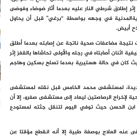
ثر إطلاق شرطي النار عليه بعدما أثار ضوضاء وفوضى
يةالمدنية في وجهه بواسطة “برغي” قبل أن يحاول
ح أبيض.
ءت نتيجة مضاعفات صحية ناتجة عن إصابته بعدما أطلق
ظيفية اثنان أصابتاه في رجله والأولى تحاشاها بالقفز إثر
يث كان في حالة هستيرية بعدما تسلح بسكين وهاجم
لجديدة، لمستشفى محمد الخامس قبل نقله لمستشفى
22
ة لإخراج الرصاصتين ليعاد إلى مستشفى صفرو، إلا أن
بن الحسن حيث توفي اليوم لتنقل جثته لمستودع
 عنه العلاج بوصفة طبية إلا أنه انقطع مؤقتا عن