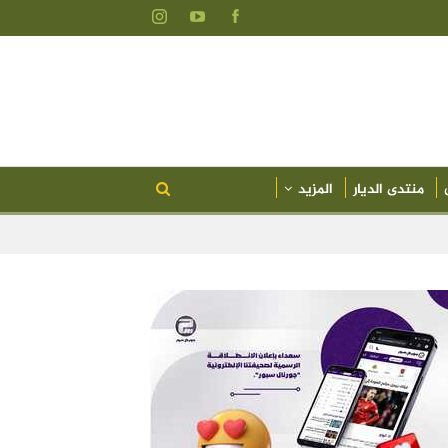
منتدى الديار
المزيد