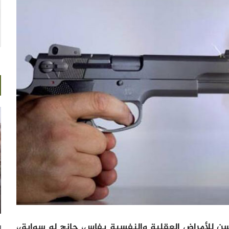
 للأمراض العقلية والنفسية بفاس، جانح له سوابق،