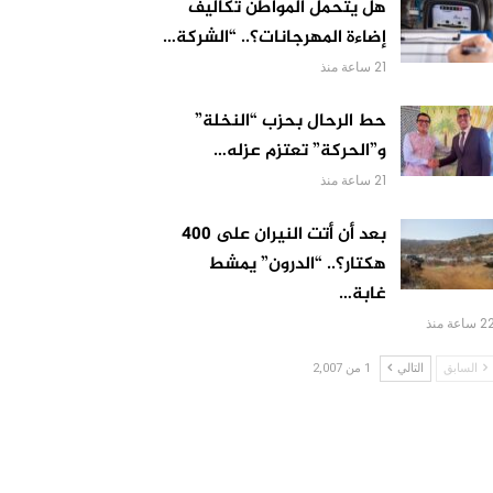
هل يتحمل المواطن تكاليف
إضاءة المهرجانات؟.. “الشركة…
21 ساعة منذ
حط الرحال بحزب “النخلة”
و”الحركة” تعتزم عزله…
21 ساعة منذ
بعد أن أتت النيران على 400
هكتار؟.. “الدرون” يمشط
غابة…
 ساعة منذ
السابق
التالي
1 من 2,007