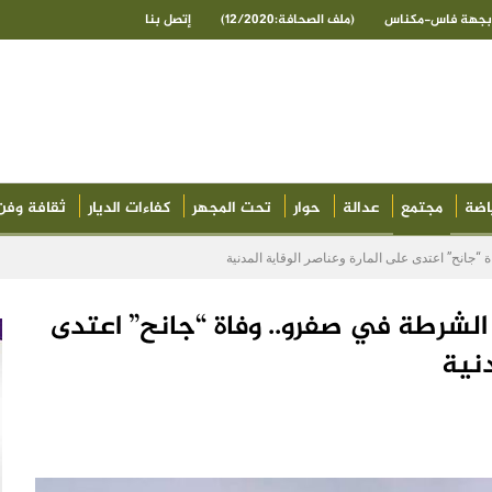
ى بجهة فاس-مكناس
(ملف الصحافة:12/2020)
إتصل بنا
اضة
مجتمع
عدالة
حوار
تحت المجهر
كفاءات الديار
ثقافة وفن
انح” اعتدى على المارة وعناصر الوقاية المدنية
لشرطة في صفرو.. وفاة “جانح” اعتدى
دنية