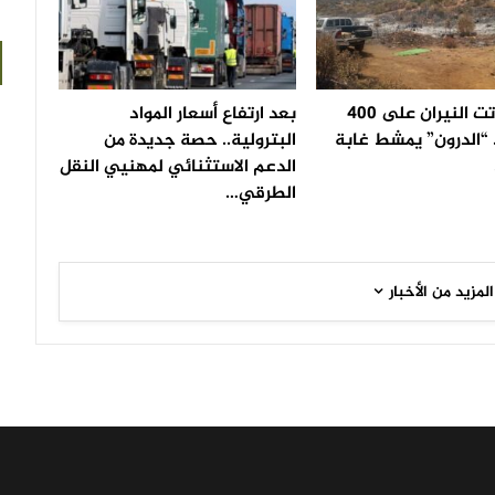
بعد أن أتت النيران على 400
بعد ارتفاع أسعار المواد
 “الدرون” يمشط غابة
البترولية.. حصة جديدة من
الدعم الاستثنائي لمهنيي النقل
الطرقي…
المزيد من الأخبار