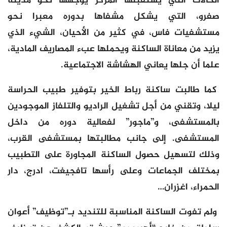
الحالات التي يستقبلها المركز يوجهها نحو مدينة
صفرو، التي يشكل مشفاها بدوره معبرا نحو
مستشفيات فاس، في كثير من الأحيان، الشيء الذي
يزيد من معاناة الساكنة ويحملها عبء المصاريف المادية،
علما أن جلها يعاني الهشاشة الاجتماعية.
كما طالبت ساكنة رباط الخير بتوفير طبيب الحراسة
ليلا، وتقني من أجل تشغيل الراديو والتلفاز الموجودين
بالمستشفى، و”ماجور” لفعالية دوره من داخل
المستشفى. إلى جانب مطالبتها بمستشفى القرب،
وذلك لتسهيل حصول الساكنة المجاورة على التطبيب
بمختلف الجماعات وعلى رأسها تافجيغت، ادرج، دار
الحمراء، اغزران…
ولم تفوت الساكنة المناسبة للتنديد بـ”توظيف” أعوان