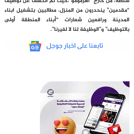
سلطة، من خارج “أهرمومو”،حيث تم الكشف عن توظيف
“مقدمين” ينحدرون من المنزل، مطالبين بتشغيل ابناء
المدينة ورافعين شعارات “أبناء المنطقة أولى
بالتوظيف” و”الوظيفة لنا لا لغيرنا”.