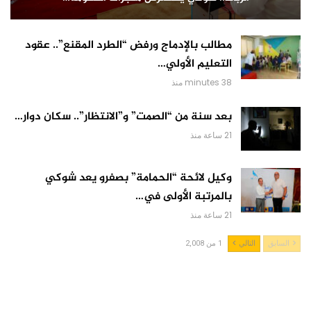
مطالب بالإدماج ورفض “الطرد المقنع”.. عقود
التعليم الأولي…
38 minutes منذ
بعد سنة من “الصمت” و”الانتظار”.. سكان دوار…
21 ساعة منذ
وكيل لائحة “الحمامة” بصفرو يعد شوكي
بالمرتبة الأولى في…
21 ساعة منذ
السابق
التالي
1 من 2,008