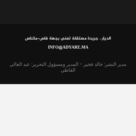
الديار.. جريدة مستقلة تعنى بجهة فاس-مكناس
INFO@ADYARE.MA
مدير النشر: خالد فخير - المدير ومسؤول التحرير: عبد العالي
القاطي