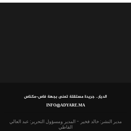
الديار.. جريدة مستقلة تعنى بجهة فاس-مكناس
INFO@ADYARE.MA
مدير النشر: خالد فخير - المدير ومسؤول التحرير: عبد العالي
القاطي