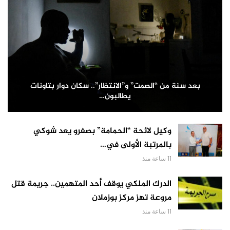
بعد سنة من “الصمت” و”الانتظار”.. سكان دوار بتاونات
يطالبون…
وكيل لائحة “الحمامة” بصفرو يعد شوكي
بالمرتبة الأولى في…
11 ساعة منذ
الدرك الملكي يوقف أحد المتهمين.. جريمة قتل
مروعة تهز مركز بوزملان
11 ساعة منذ