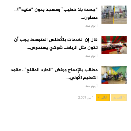
“جمعة بلا خطيب” ومسجد بدون “فقيه”؟..
مصلون…
1 يوم منذ
قال إن الخدمات بالأطلس المتوسط يجب أن
تكون مثل الرباط.. شوكي يستعرض…
1 يوم منذ
مطالب بالإدماج ورفض “الطرد المقنع”.. عقود
التعليم الأولي…
1 يوم منذ
السابق
التالي
1 من 2,009