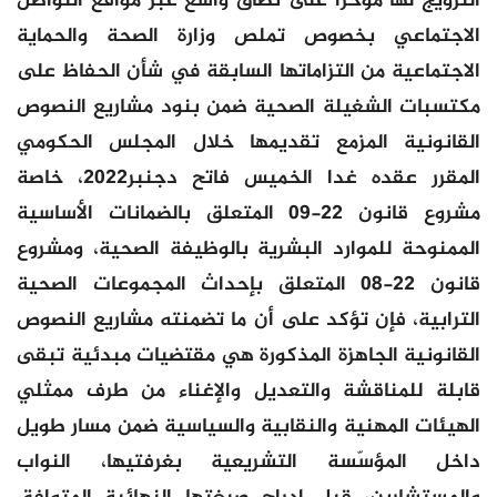
الترويج لها مؤخرا على نطاق واسع عبر مواقع التواصل
الاجتماعي بخصوص تملص وزارة الصحة والحماية
الاجتماعية من التزاماتها السابقة في شأن الحفاظ على
مكتسبات الشغيلة الصحية ضمن بنود مشاريع النصوص
القانونية المزمع تقديمها خلال المجلس الحكومي
المقرر عقده غدا الخميس فاتح دجنبر2022، خاصة
مشروع قانون 22-09 المتعلق بالضمانات الأساسية
الممنوحة للموارد البشرية بالوظيفة الصحية، ومشروع
قانون 22-08 المتعلق بإحداث المجموعات الصحية
الترابية، فإن تؤكد على أن ما تضمنته مشاريع النصوص
القانونية الجاهزة المذكورة هي مقتضيات مبدئية تبقى
قابلة للمناقشة والتعديل والإغناء من طرف ممثلي
الهيئات المهنية والنقابية والسياسية ضمن مسار طويل
داخل المؤسّسة التشريعية بغرفتيها، النواب