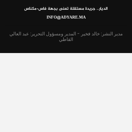
الديار.. جريدة مستقلة تعنى بجهة فاس-مكناس
INFO@ADYARE.MA
مدير النشر: خالد فخير - المدير ومسؤول التحرير: عبد العالي
القاطي