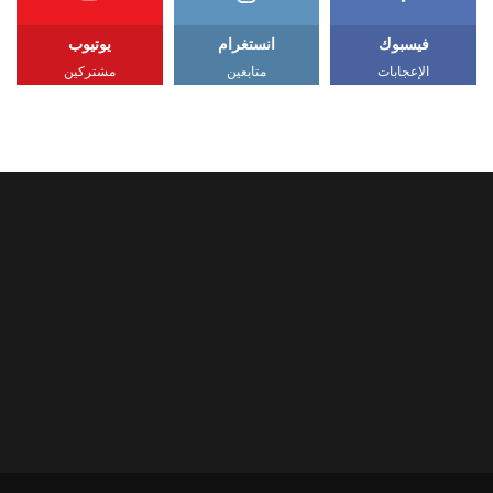
فيسبوك
انستغرام
يوتيوب
الإعجابات
متابعين
مشتركين