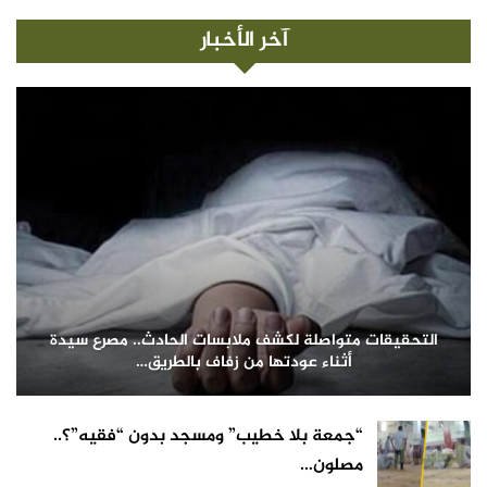
آخر الأخبار
التحقيقات متواصلة لكشف ملابسات الحادث.. مصرع سيدة
أثناء عودتها من زفاف بالطريق…
“جمعة بلا خطيب” ومسجد بدون “فقيه”؟..
مصلون…