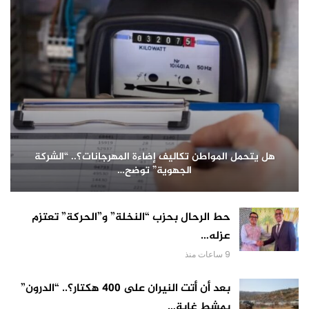
هل يتحمل المواطن تكاليف إضاءة المهرجانات؟.. “الشركة
الجهوية” توضح…
حط الرحال بحزب “النخلة” و”الحركة” تعتزم
عزله…
9 ساعات منذ
بعد أن أتت النيران على 400 هكتار؟.. “الدرون”
يمشط غابة…