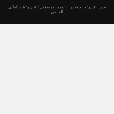
مدير النشر: خالد فخير - المدير ومسؤول التحرير: عبد العالي
القاطي