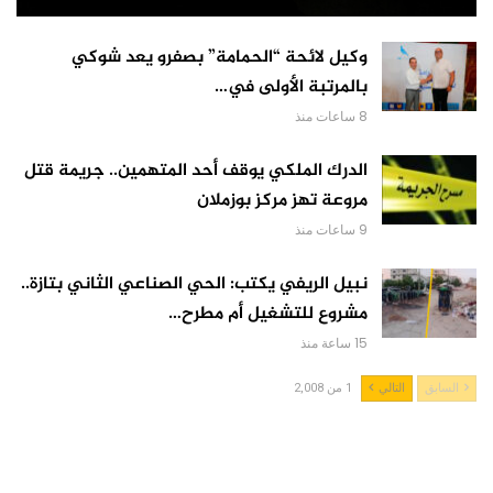
وكيل لائحة “الحمامة” بصفرو يعد شوكي
بالمرتبة الأولى في…
8 ساعات منذ
الدرك الملكي يوقف أحد المتهمين.. جريمة قتل
مروعة تهز مركز بوزملان
9 ساعات منذ
نبيل الريفي يكتب: الحي الصناعي الثاني بتازة..
مشروع للتشغيل أم مطرح…
15 ساعة منذ
السابق
التالي
1 من 2,008