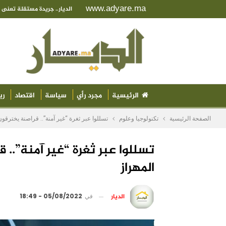
www.adyare.ma
الديار.. جريدة مستقلة تعن
الرئيسية
مجرد رأي
سياسة
اقتصاد
ري
الصفحة الرئيسية
تكنولوجيا وعلوم
تسللوا عبر ثغرة “غير آمنة”.. قراصنة يخترقو
تسللوا عبر ثغرة “غير آمنة”..
المهراز
الديار
في
05/08/2022 - 18:49