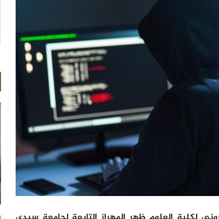
وني لكلية العلوم ظهر المهراز التابعة لجامعة سيدي