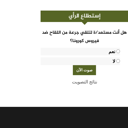
إستطلاع الرأي
هل أنت مستعد/ة لتلقي جرعة من اللقاح ضد
فيروس كورونا؟
نعم
لا
نتائج التصويت