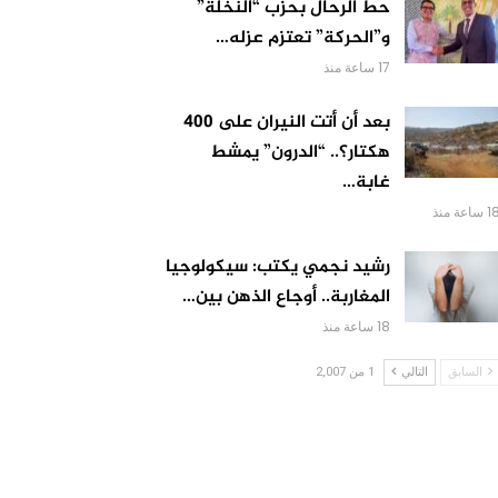
حط الرحال بحزب “النخلة”
و”الحركة” تعتزم عزله…
17 ساعة منذ
بعد أن أتت النيران على 400
هكتار؟.. “الدرون” يمشط
غابة…
 ساعة منذ
رشيد نجمي يكتب: سيكولوجيا
المغاربة.. أوجاع الذهن بين…
18 ساعة منذ
السابق
التالي
1 من 2,007