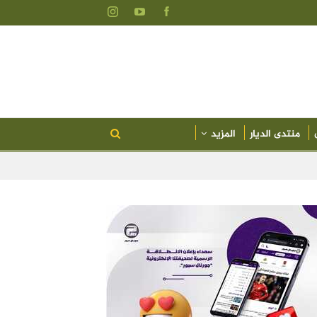
منتدى الديار
المزيد