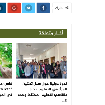
شارك
أخبار متعلقة
ندوة دولية حول سبل تمكين
فاس-مكن
المرأة في التعليم.. نجاة
بلقاسم: التعليم المختلط وحده
في المج
لا…