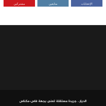
الإعجابات
متابعين
مشتركين
الديار.. جريدة مستقلة تعنى بجهة فاس-مكناس