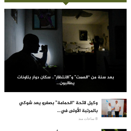
بعد سنة من “الصمت” و”الانتظار”.. سكان دوار بتاونات
يطالبون…
وكيل لائحة “الحمامة” بصفرو يعد شوكي
بالمرتبة الأولى في…
8 ساعات منذ