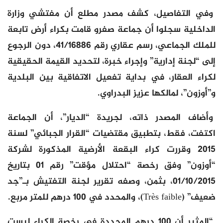
وفي التفاصيل، كشف مصدر مطلع أن مفتشي وزارة
الداخلية سجلوا أن جماعة صفرو قامت بكراء أرض تابعة
للملك الجماعي، رسم عقاري رقم 41/16886، دون الرجوع
إلى “لجنة إدارية” وإجراء خبرة، لتحديد القيمة الحقيقية
لكراء العقار، في بداية تفعيل الاتفاقية بين البلدية
و”أوزون”، لمالكها عزيز البدراوي.
وأضاف المصدر ذاته، لجريدة “الديار”، أن الجماعة
اكتفت، فقط، بتطبيق مقتضيات “القرار الجبائي” لسنة
2015 وقررت كراء البقعة الأرضية المذكورة لشركة
“أوزون” وفق رخصة “احتلال مؤقت” رقم 01 بتاريخ
01/10/2015، بثمن، وصفه تقرير لجنة التفتيش بـ”جد
ضعيف” (Très faible)، والمحدد في 100 درهم للمتر مربع.
“المثير أن 100 درهم المحددة في رخصة الكراء ليست