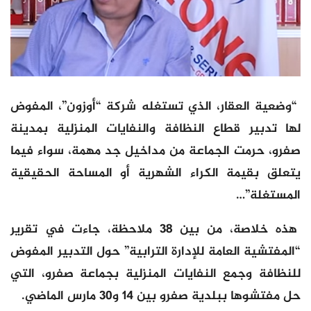
“وضعية العقار، الذي تستغله شركة “أوزون”، المفوض
لها تدبير قطاع النظافة والنفايات المنزلية بمدينة
صفرو، حرمت الجماعة من مداخيل جد مهمة، سواء فيما
يتعلق بقيمة الكراء الشهرية أو المساحة الحقيقية
المستغلة”…
هذه خلاصة، من بين 38 ملاحظة، جاءت في تقرير
“المفتشية العامة للإدارة الترابية” حول التدبير المفوض
للنظافة وجمع النفايات المنزلية بجماعة صفرو، التي
حل مفتشوها ببلدية صفرو بين 14 و30 مارس الماضي.