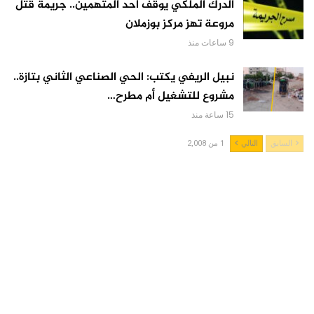
الدرك الملكي يوقف أحد المتهمين.. جريمة قتل
مروعة تهز مركز بوزملان
9 ساعات منذ
نبيل الريفي يكتب: الحي الصناعي الثاني بتازة..
مشروع للتشغيل أم مطرح…
15 ساعة منذ
السابق
التالي
1 من 2,008