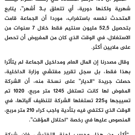
شهرية ولكنها دورية، أي تتعلق بـ3 أشهر”، يتابع
المتحدث نفسه باستغراب، موردا أن الجماعة قامت
بتحصيل 52,5 مليون سنتيم فقط خلال 7 سنوات من
الاستغلال، في الوقت الذي كان من المفروض أن تحصل
على ملايين أكثر.
وقال مصدرنا إن المال العام ومداخيل الجماعة لم يتأثرا
بهذا فقط، بل سجل تقرير مفتشي وزارة الداخلية،
حصلت جريدة “الديار” على نسخة منه، أن الشركة
المفوض لها كانت تستغل 1245 متر مربع، 1020 تم
تسييجها و225 تستغلها الشركة لتنظيف آلياتها، في
الوقت الذي تكتفي فيه بتأدية واجب كراء 210 متر مربع،
المنصوص عليها في رخصة “احتلال المؤقت”.
“أكثر من هذا، وحسب لجنة التفتيش، فإن شركة