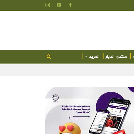
منتدى الديار
المزيد