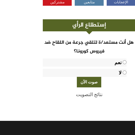
الإعجابات
متابعين
مشتركين
إستطلاع الرأي
هل أنت مستعد/ة لتلقي جرعة من اللقاح ضد
فيروس كورونا؟
نعم
لا
نتائج التصويت