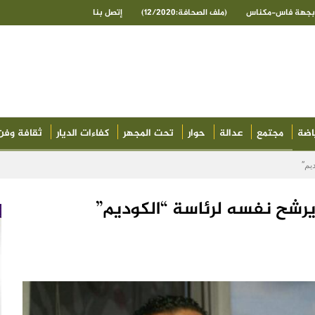
ى بجهة فاس-مكناس
(ملف الصحافة:12/2020)
إتصل بنا
اضة
مجتمع
عدالة
حوار
تحت المجهر
كفاءات الديار
ثقافة وفن
يم”
 يرشح نفسه لرئاسة “الكوديم”