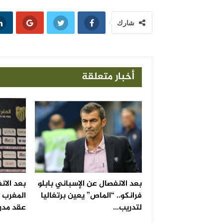
شارك
أخبار متعلقة
بعد الانفصال عن الإسباني بابلو
بعد الانف
فرانكو.. “الماص” يعين برتغاليا
المغرب ا
لتدريب…
عقد مدرب