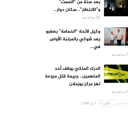
بعد سنة من “الصمت”
و”الانتظار”.. سكان دوار…
20 ساعة منذ
وكيل لائحة “الحمامة” بصفرو
يعد شوكي بالمرتبة الأولى
في…
 ساعة منذ
الدرك الملكي يوقف أحد
المتهمين.. جريمة قتل مروعة
تهز مركز بوزملان
 ساعة منذ
السابق
التالي
1 من 2,008