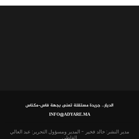
الديار.. جريدة مستقلة تعنى بجهة فاس-مكناس
INFO@ADYARE.MA
مدير النشر: خالد فخير - المدير ومسؤول التحرير: عبد العالي
القاطي