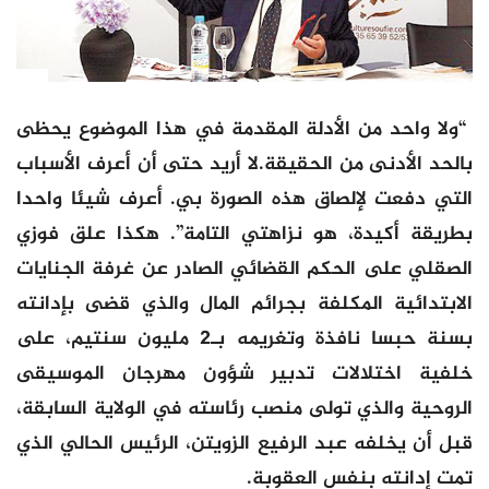
“ولا واحد من الأدلة المقدمة في هذا الموضوع يحظى
بالحد الأدنى من الحقيقة.لا أريد حتى أن أعرف الأسباب
التي دفعت لإلصاق هذه الصورة بي. أعرف شيئا واحدا
بطريقة أكيدة، هو نزاهتي التامة”. هكذا علق فوزي
الصقلي على الحكم القضائي الصادر عن غرفة الجنايات
الابتدائية المكلفة بجرائم المال والذي قضى بإدانته
بسنة حبسا نافذة وتغريمه بـ2 مليون سنتيم، على
خلفية اختلالات تدبير شؤون مهرجان الموسيقى
الروحية والذي تولى منصب رئاسته في الولاية السابقة،
قبل أن يخلفه عبد الرفيع الزويتن، الرئيس الحالي الذي
تمت إدانته بنفس العقوبة.