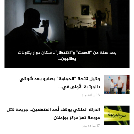
بعد سنة من “الصمت” و”الانتظار”.. سكان دوار بتاونات
يطالبون…
وكيل لائحة “الحمامة” بصفرو يعد شوكي
بالمرتبة الأولى في…
16 ساعة منذ
الدرك الملكي يوقف أحد المتهمين.. جريمة قتل
مروعة تهز مركز بوزملان
17 ساعة منذ