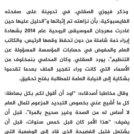
وذكر فيوزي الصقلي، في تدوينة على صفحته
الفايسبوكية، بأن نزاهته تم إثباتها و”الدليل عليها حين
غادرت مهرجان الموسيقى الروحية عام 2014 بشهادة
إبراء ذمة شاملة من دون تحفظ وقعها الرئيس، والكاتب
العام والمفوض في حسابات المؤسسة المسؤولة عن
التنظيم”، يورد الصقلي. وكان المحامي بنمخلوف من
الأسماء التي كانت وراء تفجير الملف بعدما تقدموا
بشكاية إلى النيابة العامة للمطالبة بفتح تحقيق.
وقال مخاطبا أصدقاءه: “اود أن أقول لكم بكل بساطة:
كل ما أشيع عني بخصوص التبديد المزعوم للمال العام
لا أساس له من الصحة وغير صحيح بالمرة”، قبل أن
يضيف: “هذا الأمر كان قبل خمس سنوات، قبل أن
يشتعل فتيل الفضيحة الذي قاد إلى الوضعية التي