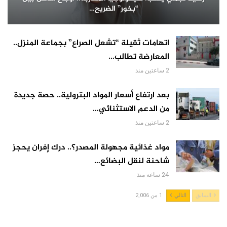
“بخور” الضريح…
اتهامات ثقيلة “تشعل الصراع” بجماعة المنزل..
المعارضة تطالب…
2 ساعتين منذ
بعد ارتفاع أسعار المواد البترولية.. حصة جديدة
من الدعم الاستثنائي…
2 ساعتين منذ
مواد غذائية مجهولة المصدر؟.. درك إفران يحجز
شاحنة لنقل البضائع…
24 ساعة منذ
السابق
التالي
1 من 2,006