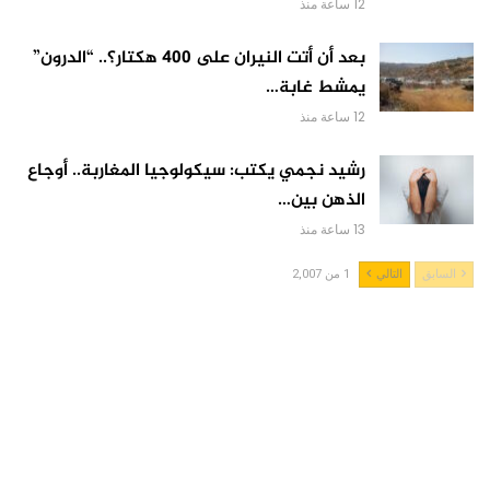
12 ساعة منذ
بعد أن أتت النيران على 400 هكتار؟.. “الدرون”
يمشط غابة…
12 ساعة منذ
رشيد نجمي يكتب: سيكولوجيا المغاربة.. أوجاع
الذهن بين…
13 ساعة منذ
السابق
التالي
1 من 2,007