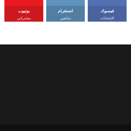
فيسبوك
انستغرام
يوتيوب
الإعجابات
متابعين
مشتركين