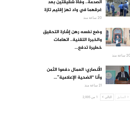
الصدمة.. وفاة شقيقتين بعد
غرقهما في واد تهز إقليم تازة
20 ساعة منذ
وضع نفسه رهن إشارة التحقيق
والخبرة التقنية.. اتهامات
خطيرة تدفع…
 ساعة منذ
الأنصاري: العمال دفعوا الثمن
وأنا “الضحية الإعلامية”…
21 ساعة منذ
السابق
التالي
1 من 2,005