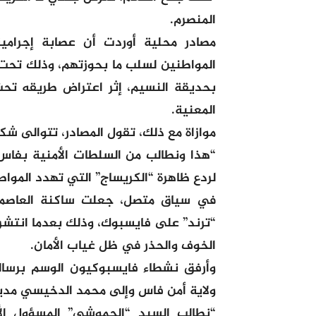
المنصرم.
مصادر محلية أوردت أن عصابة إجرا
المواطنين لسلب ما بحوزتهم، وذلك تحت ا
بحديقة النسيم، إثر اعتراض طريقه تحت
المعنية.
موازاة مع ذلك، تقول المصادر، تتوالى ش
“هذا ونطالب من السلطات الأمنية بفاس،
لردع ظاهرة “الكريساج” التي تهدد الموا
في سياق متصل، جعلت ساكنة العاصمة 
“ترند” على فايسبوك، وذلك بعدما انتشرت
الخوف والحذر في ظل غياب الأمان.
وأرفق نشطاء فايسبوكيون الوسم برسالة
ولاية أمن فاس وإلى محمد الدخيسي مدير
“نطالب السيد “الحموشي” المسؤول ال