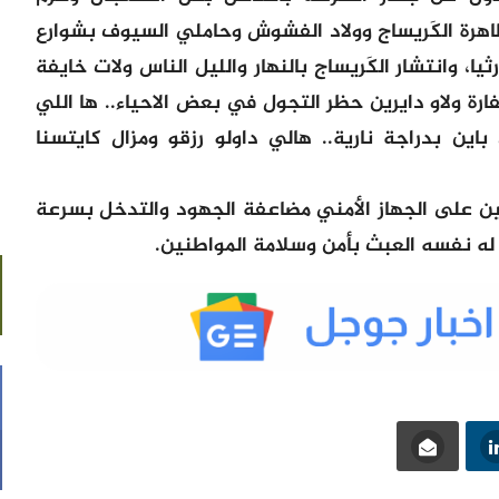
هرة الكَريساج وولاد الفشوش وحاملي السيوف بشوارع
، وانتشار الكَريساج بالنهار والليل الناس ولات خايفة
رة ولاو دايرين حظر التجول في بعض الاحياء.. ها اللي
ين بدراجة نارية.. هالي داولو رزقو ومزال كايتسنا
ين على الجهاز الأمني مضاعفة الجهود والتدخل بسرعة
ه نفسه العبث بأمن وسلامة المواطنين.