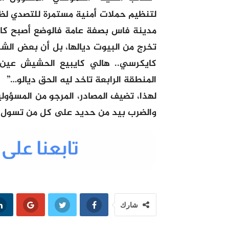
لتنظيم حملات أمنية مستمرة للتصدي لظا
مدينة فاس بصفة عامة فالوضع أصبح كارثيا
تخرج من البيوت ديالها، بل أن بعض الشفا
كايكرسي.. هالي كايبيع الحشيش عين با
المنطقة الرابعة تاخد ليه الحق ديالو…”
لهذا، تضيف المصادر، المرجو من المسؤول
والضرب بيد من حديد على كل من تسول ل
شارك