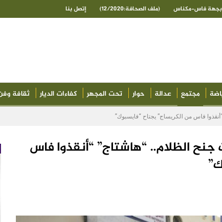
ى بجهة فاس-مكناس
(ملف الصحافة:12/2020)
إتصل بنا
اضة
مجتمع
عدالة
حوار
تحت المجهر
كفاءات الديار
ثقافة وفن
أنقذوا فاس من الكريساج” يجتاح “فايسبوك”
نح الظلام.. “هاشتاج” “أنقذوا فاس
ك”