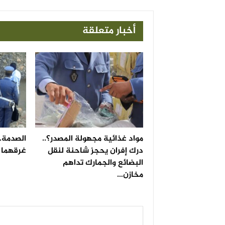
أخبار متعلقة
مواد غذائية مجهولة المصدر؟..
الصدمة..
درك إفران يحجز شاحنة لنقل
غرقهما ف
البضائع والجمارك تداهم
مخازن…