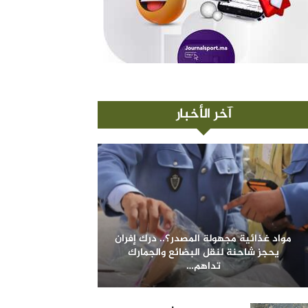
آخر الأخبار
مواد غذائية مجهولة المصدر؟.. درك إفران
يحجز شاحنة لنقل البضائع والجمارك
تداهم…