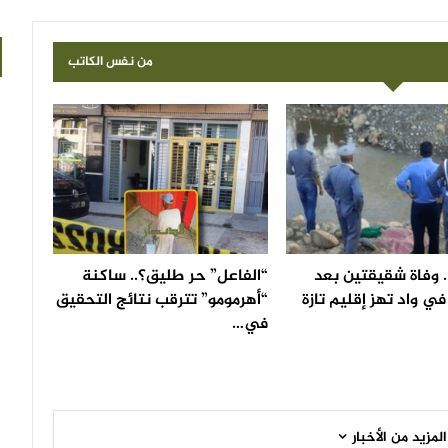
من نفس الكاتب
 وفاة شقيقتين بعد
“الفاعل” حر طليق؟.. ساكنة
ي واد تهز إقليم تازة
“أهرمومو” تترقب نتائج التحقيق
في…
المزيد من الأخبار