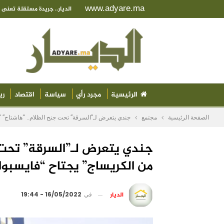
www.adyare.ma
الديار.. جريدة مستقلة تعن
الرئيسية
مجرد رأي
سياسة
اقتصاد
ري
الصفحة الرئيسية
مجتمع
جندي يتعرض لـ”السرقة” تحت جنح الظلام.. “هاشتاج” “
جندي يتعرض لـ”السرقة” تحت ج
من الكريساج” يجتاح “فايسبو
الديار
في
16/05/2022 - 19:44