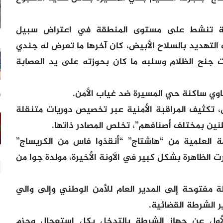
مية تنشط على مستوى المنطقة في اعتراض سبيل
لتهديد بالسلاح الأبيض، كان آخرها ما تعرض له جندي
 جنح الظلام وسلبه ما كان بحوزته على يد العصابة
كاوي ساكنة حي المسيرة ضد غياب الأمن.
20
 تكثيف المراقبة الأمنية عبر تخصيص دوريات متنقلة
طنين بمختلف أصنافهم”، تخلص المصادر ذاتها.
العلمية من “هاشتاج” “أنقذوا فاس من الكريساج”
 الظاهرة بشكل كبير في الآونة الأخيرة، مولدة جوا من
 مفتوحة إلى المدير العام للأمن الوطني وإلى والي
 الشرطة القضائية.
أول عن جهاز الشرطة بالتدخل بكل استعجال وحزم