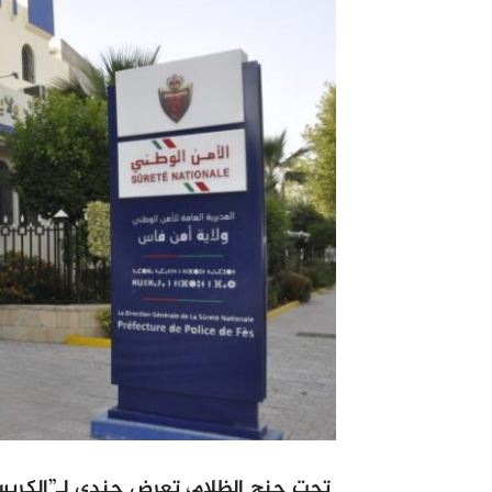
تحت جنح الظلام، تعرض جندي لـ”الكريس