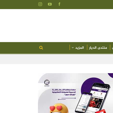
منتدى الديار
المزيد