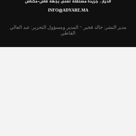
الديار.. جريدة مستقلة تعنى بجهة فاس-مكناس
INFO@ADYARE.MA
مدير النشر: خالد فخير - المدير ومسؤول التحرير: عبد العالي
القاطي