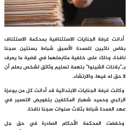
أدانت غرفة الجنايات الاستئنافية بمحكمة الاستئناف
بفاس نائبين للعمدة الأسبق شباط بسنتين سجنا
نافذة، وذلك على خلفية متابعتهما في قضية ما يعرف
بـ”بلانات الشينوا” بتهمة تسليم وثائق لشخص بعلم أن
لا حق له فيها، والارتشاء.
وكانت غرفة الجنايات الابتدائية قد أدانت كل من بوعزة
الركبي وحميد شهبار المكلفين بتفويض التعمير في
عهد العمدة شباط بثلاث سنوات سجنا نافذة.
وخفضت المحكمة الأحكام الصادرة في حق جل