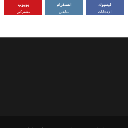
فيسبوك
انستغرام
يوتيوب
الإعجابات
متابعين
مشتركين