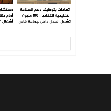
اتهامات بتوظيف دعم الصناعة
مستشار 
التقليدية انتخابيا.. 100 مليون
أمام مقا
تشعل الجدل داخل جماعة فاس
أشغال “