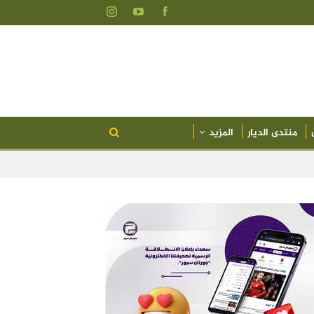
منتدى الديار
المزيد