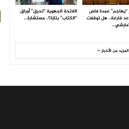
“يهاجم” عمدة فاس
اللائحة الجهوية “تحرق” أوراق
عد فارغة.. هل توقفت
“الكتاب” بتازة؟.. مستشارة…
مارشي…
المزيد من الأخبار