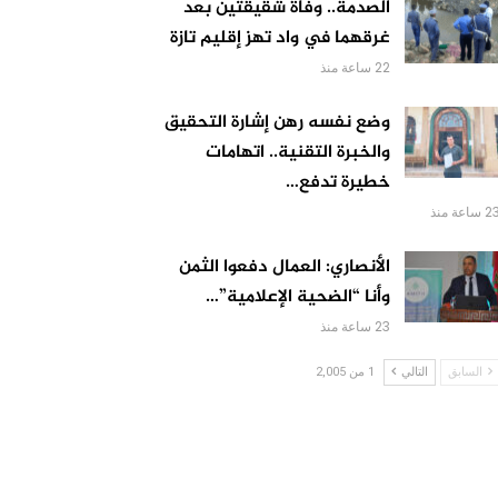
الصدمة.. وفاة شقيقتين بعد
غرقهما في واد تهز إقليم تازة
22 ساعة منذ
وضع نفسه رهن إشارة التحقيق
والخبرة التقنية.. اتهامات
خطيرة تدفع…
 ساعة منذ
الأنصاري: العمال دفعوا الثمن
وأنا “الضحية الإعلامية”…
23 ساعة منذ
السابق
التالي
1 من 2,005