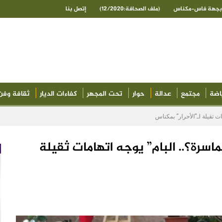
ى بجهة فاس-مكناس
(ملف الصحافة:12/2020)
إتصل بنا
اضة
مجتمع
عدالة
حوار
تحت المجهر
كفاءات الديار
ثقافة وفن
ت ثقيلة لـ”الأحرار” بمكناس
سرة؟.. البام” يوجه اتهامات ثقيلة