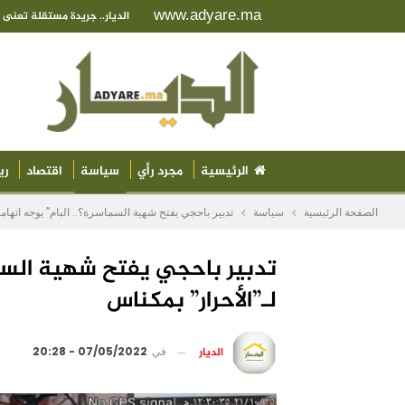
www.adyare.ma
الديار.. جريدة مستقلة تعن
الرئيسية
مجرد رأي
سياسة
اقتصاد
ري
الصفحة الرئيسية
سياسة
تدبير باحجي يفتح شهية السماسرة؟.. البام” يوجه اتهاما
تدبير باحجي يفتح شهية السما
لـ”الأحرار” بمكناس
الديار
في
07/05/2022 - 20:28