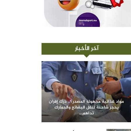
آخر الأخبار
مواد غذائية مجهولة المصدر؟.. درك إفران
يحجز شاحنة لنقل البضائع والجمارك
تداهم…