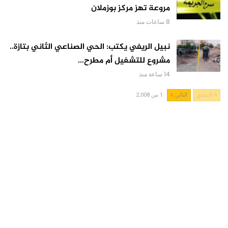
مروعة تهز مركز بوزملان
8 ساعات منذ
نبيل الريفي يكتب: الحي الصناعي الثاني بتازة..
مشروع للتشغيل أم مطرح…
14 ساعة منذ
السابق
التالي
1 من 2,008