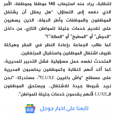
للنقابة، يراد منه استيعاب 140 موظفا وموظفة، الأمر
الذي دفعه إلى التساؤل: “هل يعقل أن يشتغل
الموظفون والموظفات وأطر الدولة، الذين يسهرون
على تقديم خدمات جليلة للمواطن التازي، من داخل
“الدوش” أو “المطبخ” أو “الصالة”؟”
كما طالب الجماعة بإعادة النظر في المقر وهيكلة
ظروف اشتغال الموظفين واستقبال المرتفقين.
المتحدث نفسه حمل مسؤولية فشل التدبير للمديرية،
كما أكد أنهم كنقابة وكموظفين يحاسبون المديرية
على مصطلح “واش باغيين LUXE؟”، مستدركا: “نحن
نريد شروطا جيدة للاشتغال.. ويستحق الموظفون
الـLUXE لأنهم يقدمون خدمات جليلة للمواطن”.