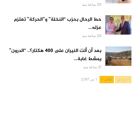
20 ساعة منذ
حط الرحال بحزب “النخلة” و”الحركة” تعتزم
عزله…
20 ساعة منذ
بعد أن أتت النيران على 400 هكتار؟.. “الدرون”
يمشط غابة…
21 ساعة منذ
السابق
التالي
1 من 2,007