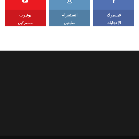
فيسبوك
انستغرام
يوتيوب
الإعجابات
متابعين
مشتركين