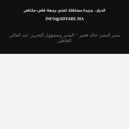
الديار.. جريدة مستقلة تعنى بجهة فاس-مكناس
INFO@ADYARE.MA
مدير النشر: خالد فخير - المدير ومسؤول التحرير: عبد العالي
القاطي