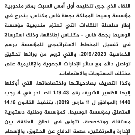
اللقاء الذي جرى تنظيمه أول أمس السبت بمقر مندوبية
مؤسسة وسيط المملكة بجهة فاس مكناس، يندرج في
إطار سلسلة اللقاءات التي تعتزم مندوبية مؤسسة
الوسيط بجهة فاس – مكنـاس إطلاقها، وذلك استرسالا
في تفعيل المخطط الاستراتيجي للمؤسسة برسم
الخماسية 2019/2023، والتي تروم من ورائها تحقيق
تواصل دائم مع سائر الإدارات الجهوية والإقليمية على
مختلف المستويات والاهتمامات.
وكذا التعريف بصلاحياتـها واختصاصاتها، التي أوكلها
إليها الظهير الشريف رقم 1.19.43 الصــادر في 4 رجب
1440 (الموافق ل 11 مارس 2019)، بتنفيذ القانون 14.16
المتعلق بمؤسسة الوسيط، كمؤسسة وطنية دستورية
مستقلة ومتخصصة، تتولى في نطاق العلاقة بين
الإدارة والمرتفقين، مهمة الدفاع عن الحقوق، والإسهام