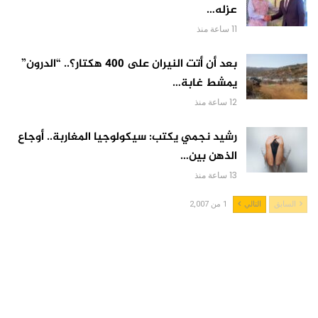
عزله…
11 ساعة منذ
بعد أن أتت النيران على 400 هكتار؟.. “الدرون”
يمشط غابة…
12 ساعة منذ
رشيد نجمي يكتب: سيكولوجيا المغاربة.. أوجاع
الذهن بين…
13 ساعة منذ
السابق
التالي
1 من 2,007