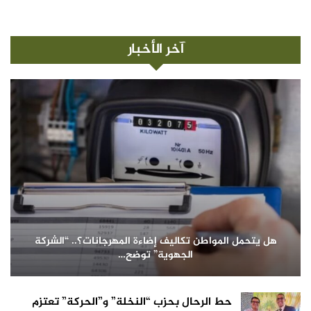
آخر الأخبار
هل يتحمل المواطن تكاليف إضاءة المهرجانات؟.. “الشركة
الجهوية” توضح…
حط الرحال بحزب “النخلة” و”الحركة” تعتزم