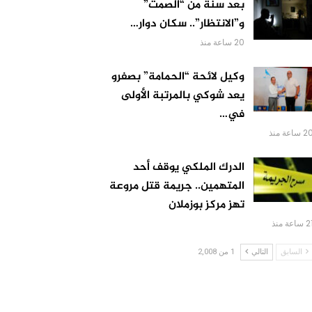
بعد سنة من “الصمت”
و”الانتظار”.. سكان دوار…
20 ساعة منذ
وكيل لائحة “الحمامة” بصفرو
يعد شوكي بالمرتبة الأولى
في…
 ساعة منذ
الدرك الملكي يوقف أحد
المتهمين.. جريمة قتل مروعة
تهز مركز بوزملان
 ساعة منذ
السابق
التالي
1 من 2,008