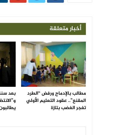
أخبار متعلقة
مطالب بالإدماج ورفض “الطرد
بعد سنة
المقنع”.. عقود التعليم الأولي
و”الانتظ
تفجر الغضب بتازة
يطالبون