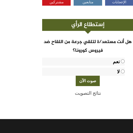
الإعجابات
متابعين
مشتركين
إستطلاع الرأي
هل أنت مستعد/ة لتلقي جرعة من اللقاح ضد
فيروس كورونا؟
نعم
لا
نتائج التصويت