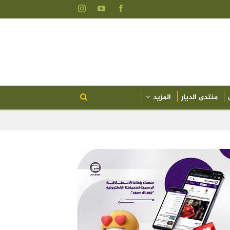
منتدى الديار
المزيد