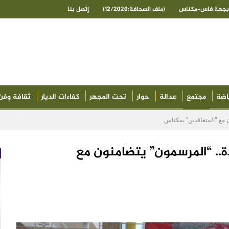
ى بجهة فاس-مكناس
(ملف الصحافة:12/2020)
إتصل بنا
اضة
مجتمع
عدالة
حوار
تحت المجهر
كفاءات الديار
ثقافة وفن
 مع “المتعاقدين” بمكناس
.. “المرسمون” يتضامنون مع