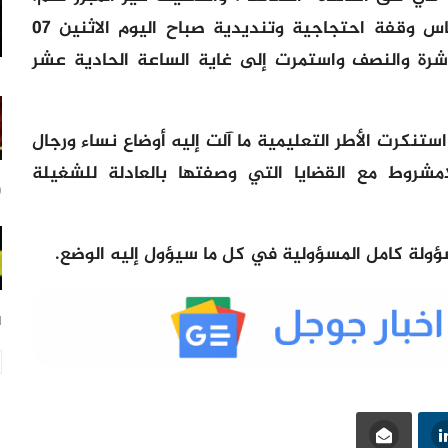
جسد الأساتذة “المرسمون” بمدينة مكناس وقفة احتجاجية وتنديدية صباح اليوم الاثنين 07
شرة والنصف واستمرت إلى غاية الساعة الحادية عشر
تنكرت الأطر التعليمية ما آلت إليه أوضاع نساء ورجال
امشروط مع القضايا التي وصفتها بالعادلة للشغيلة
20
سؤولة كامل المسؤولية في كل ما سيؤول إليه الوضع.
21