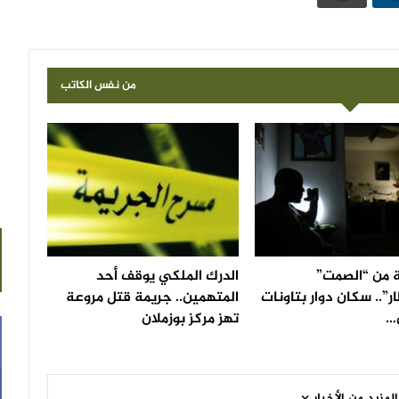
من نفس الكاتب
 من “الصمت”
الدرك الملكي يوقف أحد
ار”.. سكان دوار بتاونات
المتهمين.. جريمة قتل مروعة
…
تهز مركز بوزملان
المزيد من الأخبار