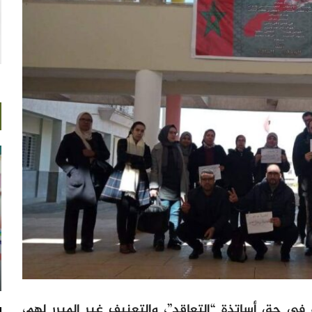
في حق أساتذة “التعاقد”، والتعنيف غير المبرر لهم،