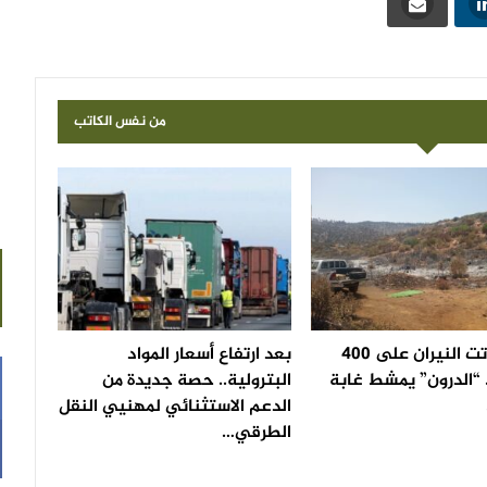
من نفس الكاتب
بعد أن أتت النيران على 400
بعد ارتفاع أسعار المواد
 “الدرون” يمشط غابة
البترولية.. حصة جديدة من
الدعم الاستثنائي لمهنيي النقل
الطرقي…