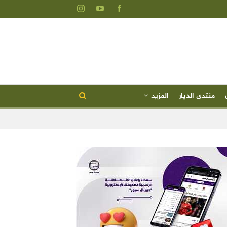
منتدى الديار
المزيد