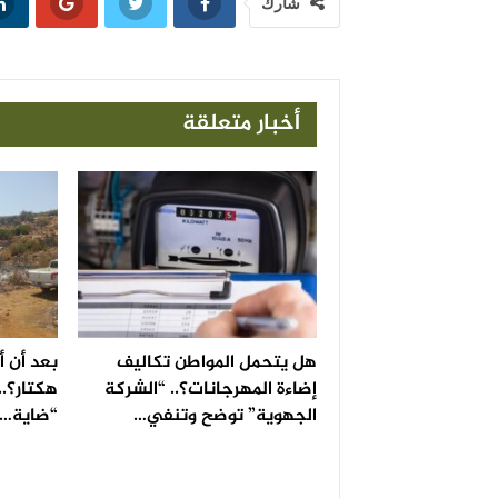
شارك
أخبار متعلقة
هل يتحمل المواطن تكاليف
إضاءة المهرجانات؟.. “الشركة
هكتار؟..
الجهوية” توضح وتنفي…
“ضاية…