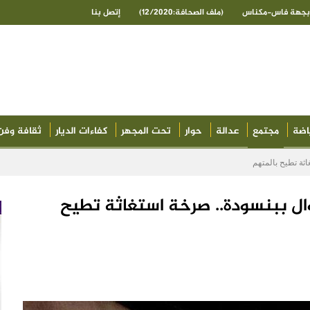
ى بجهة فاس-مكناس
(ملف الصحافة:12/2020)
إتصل بنا
اضة
مجتمع
عدالة
حوار
تحت المجهر
كفاءات الديار
ثقافة وفن
اثة تطيح بالمتهم
ال ببنسودة.. صرخة استغاثة تطيح