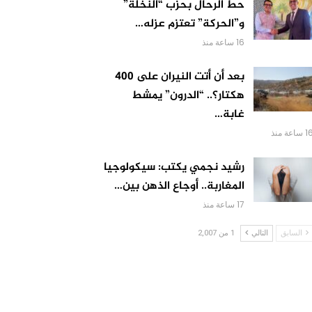
حط الرحال بحزب “النخلة”
و”الحركة” تعتزم عزله…
16 ساعة منذ
بعد أن أتت النيران على 400
هكتار؟.. “الدرون” يمشط
غابة…
 ساعة منذ
رشيد نجمي يكتب: سيكولوجيا
المغاربة.. أوجاع الذهن بين…
17 ساعة منذ
السابق
التالي
1 من 2,007