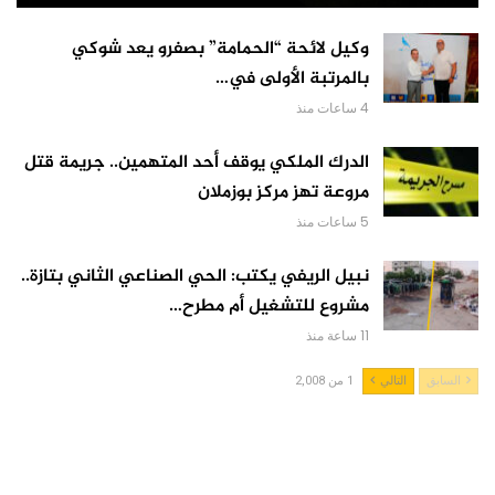
وكيل لائحة “الحمامة” بصفرو يعد شوكي
بالمرتبة الأولى في…
4 ساعات منذ
الدرك الملكي يوقف أحد المتهمين.. جريمة قتل
مروعة تهز مركز بوزملان
5 ساعات منذ
نبيل الريفي يكتب: الحي الصناعي الثاني بتازة..
مشروع للتشغيل أم مطرح…
11 ساعة منذ
السابق
التالي
1 من 2,008