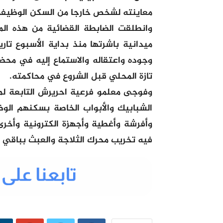
معاينته لشخص خارجا من السكن الوظيفي
وانطلقت الضابطة القضائية من هذه الم
ميدانية باشرتها منذ بداية الأسبوع تا
وجوده واعتقاله والاستماع إليه في محضر
تازة المحلي قبل الشروع في محاكمته.
وفوجى معلمو فرعية احريرش التابعة لم
الشبابيك والأبواب الخاصة بسكنهم ال
وأفرشة وأغطية وأجهزة الكترونية وأخر
فيه تخريب محرك الثلاجة والعبث بباقي ا