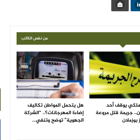
من نفس الكاتب
لملكي يوقف أحد
هل يتحمل المواطن تكاليف
.. جريمة قتل مروعة
إضاءة المهرجانات؟.. “الشركة
 بوزملان
الجهوية” توضح وتنفي…