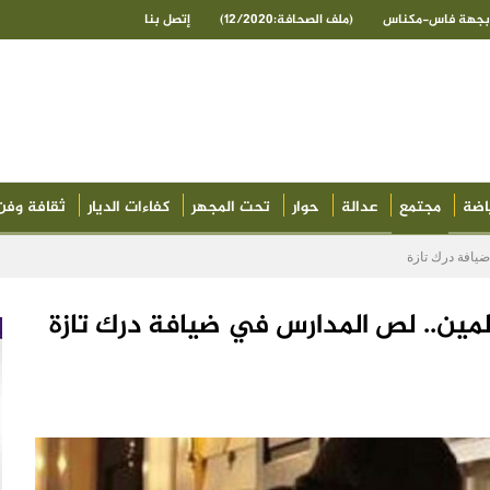
ى بجهة فاس-مكناس
(ملف الصحافة:12/2020)
إتصل بنا
اضة
مجتمع
عدالة
حوار
تحت المجهر
كفاءات الديار
ثقافة وفن
يافة درك تازة
مين.. لص المدارس في ضيافة درك تازة