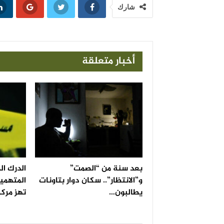
شارك
أخبار متعلقة
بعد سنة من “الصمت”
الدرك ا
و”الانتظار”.. سكان دوار بتاونات
المتهمين
يطالبون…
تهز مركز