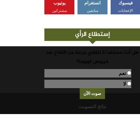
فيسبوك
انستغرام
يوتيوب
الإعجابات
متابعين
مشتركين
إستطلاع الرأي
هل أنت مستعد/ة لتلقي جرعة من اللقاح ضد
فيروس كورونا؟
نعم
لا
نتائج التصويت