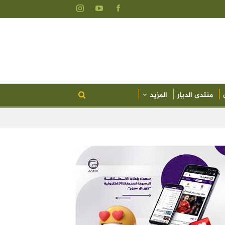
منتدى الديار
المزيد