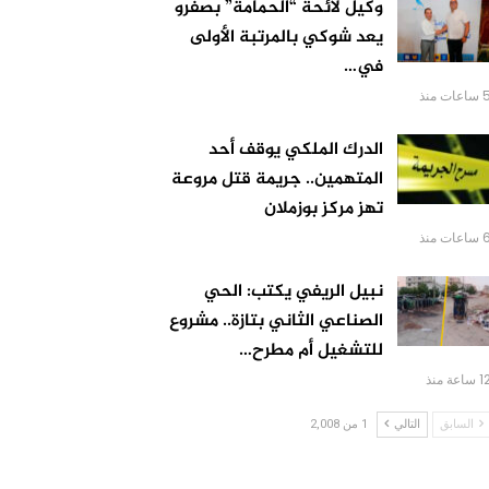
وكيل لائحة “الحمامة” بصفرو
يعد شوكي بالمرتبة الأولى
في…
اعات منذ
الدرك الملكي يوقف أحد
المتهمين.. جريمة قتل مروعة
تهز مركز بوزملان
اعات منذ
نبيل الريفي يكتب: الحي
الصناعي الثاني بتازة.. مشروع
للتشغيل أم مطرح…
 ساعة منذ
السابق
التالي
1 من 2,008