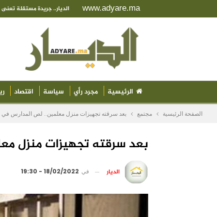
www.adyare.ma
الديار.. جريدة مستقلة تعن
الرئيسية
مجرد رأي
سياسة
اقتصاد
ري
الصفحة الرئيسية
مجتمع
بعد سرقته تجهيزات منزل معلمين.. لص المدارس في ض
بعد سرقته تجهيزات منزل معل
الديار
في
18/02/2022 - 19:30